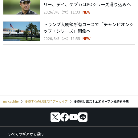
リー、デイ、ケプカはPOシリーズ滑り込みへ
2026/8/6（木）11:33
NEW
トランプ大統領所有コースで「チャンピオンシ
ップ・シリーズ」開催へ
2026/8/5（水）11:55
NEW
my caddie
優勝するのは誰だ!? アーカイブ
優勝者は誰だ！全米オープン優勝者予想
すべてのギアから探す