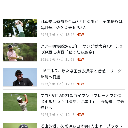
河本結は連覇＆今季3勝目なるか 全英帰りは
菅楓華、佐久間朱莉ら5人
2026/8/6（木）15:42
NEW
ツアー初優勝から1年 ヤングが大会70年ぶり
の連覇に挑戦「勝てたら最高」
2026/8/6（木）15:03
NEW
LIVゴルフ、新たな主要投資家と合意 リーグ
継続へ前進
2026/8/6（木）12:52
NEW
プロ3戦目Vの21歳コイブン「プレーオフに進
出するという目標だけに集中」 当落線上で最
終戦へ
2026/8/6（木）12:17
NEW
松山英樹、久常涼ら日本勢4人出場 ブラッド