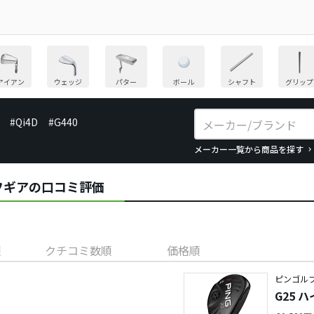
アイアン
ウェッジ
パター
ボール
シャフト
グリップ
#Qi4D
#G440
メーカー一覧から商品を探す
ルフギアの口コミ評価
順
クチコミ数順
価格順
ピンゴルフ
G25 