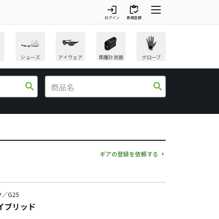
login
inventory
ログイン
新規登録
シューズ
アイウェア
距離計測器
グローブ
search
search
ギアの登録を依頼する
／G25
ハイブリッド