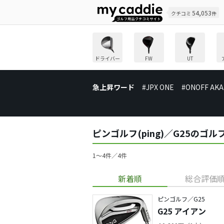
54,053
クチコミ
件
ドライバー
FW
UT
急上昇ワード
#JPX ONE
#ONOFF AKA
ピンゴルフ(ping)／G25のゴ
1〜4件／4件
新着順
総合評価
ピンゴルフ／G25
G25 アイアン