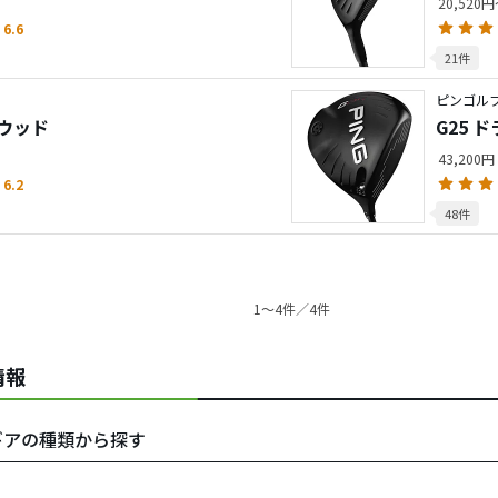
20,520
6.6
21件
ピンゴルフ
イウッド
G25 
43,200円
6.2
48件
1〜4件／4件
情報
・ギアの種類から探す