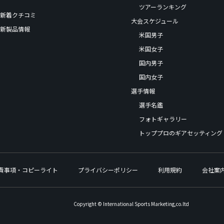
ツアーランキング
新着クチコミ
大会スケジュール
新製品情報
米国男子
米国女子
国内男子
国内女子
選手情報
選手名鑑
フォトギャラリー
トッププロのギアセッティング
責事項・コピーライト
プライバシーポリシー
利用規約
会社案
Copyright © International Sports Marketing,co.ltd