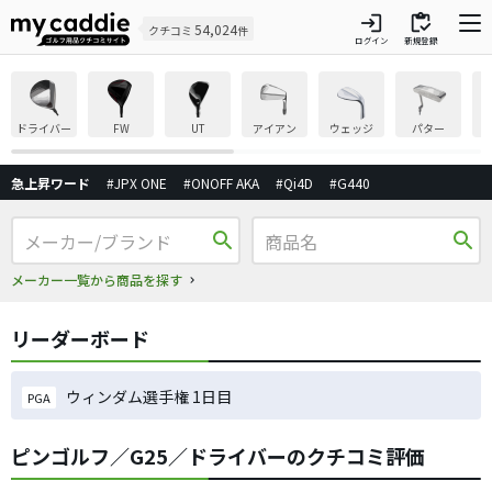
login
inventory
54,024
クチコミ
件
ログイン
新規登録
ドライバー
FW
UT
アイアン
ウェッジ
パター
急上昇ワード
#JPX ONE
#ONOFF AKA
#Qi4D
#G440
search
search
メーカー一覧から商品を探す
リーダーボード
ウィンダム選手権 1日目
PGA
ピンゴルフ／G25／ドライバーのクチコミ評価