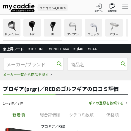
login
inventory
54,038
クチコミ
件
ログイン
新規登録
ドライバー
FW
UT
アイアン
ウェッジ
パター
急上昇ワード
#JPX ONE
#ONOFF AKA
#Qi4D
#G440
search
search
メーカー一覧から商品を探す
プロギア(prgr)／REDのゴルフギアの口コミ評価
ギアの登録を依頼する
1〜7件／7件
新着順
総合評価順
クチコミ数順
価格順
プロギア／RED