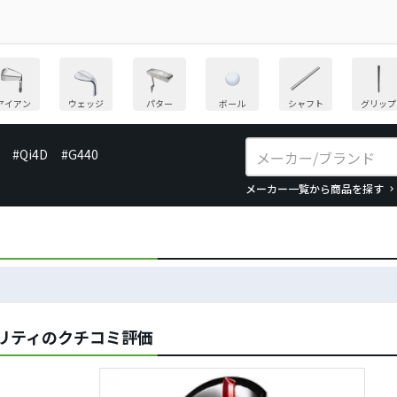
アイアン
ウェッジ
パター
ボール
シャフト
グリップ
#Qi4D
#G440
メーカー一覧から商品を探す
ィリティのクチコミ評価