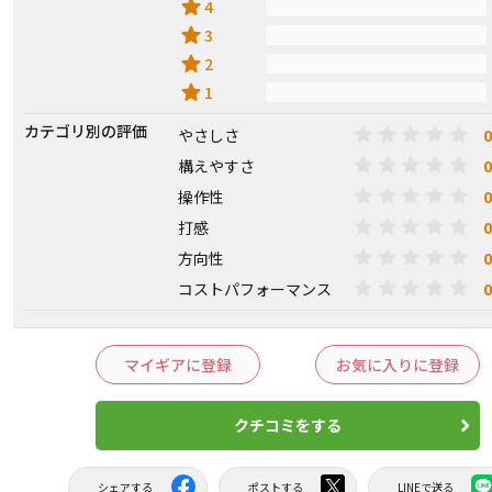
star
4
star
3
star
2
star
1
カテゴリ別の評価
0
やさしさ
0
構えやすさ
0
操作性
0
打感
0
方向性
0
コストパフォーマンス
マイギアに登録
お気に入りに登録
クチコミをする
シェアする
ポストする
LINEで送る