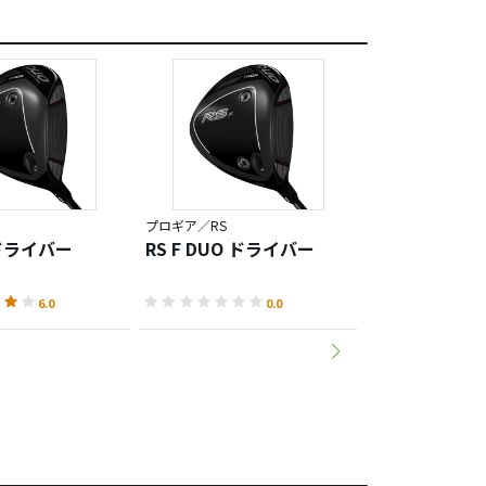
プロギア／RS
プロギア／PRGR IR
 ドライバー
RS F DUO ドライバー
PRGR 0 ツ
（2026）
6.0
0.0