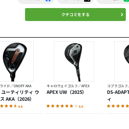
クチコミをする
イド／ONOFF AKA
キャロウェイゴルフ／APEX
コブラゴルフ
 ユーティリティ ウ
APEX UW（2025）
DS-ADA
 AKA（2026）
ィ
6.6
6.0