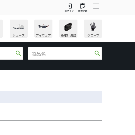
login
inventory
ログイン
新規登録
シューズ
アイウェア
距離計測器
グローブ
search
search