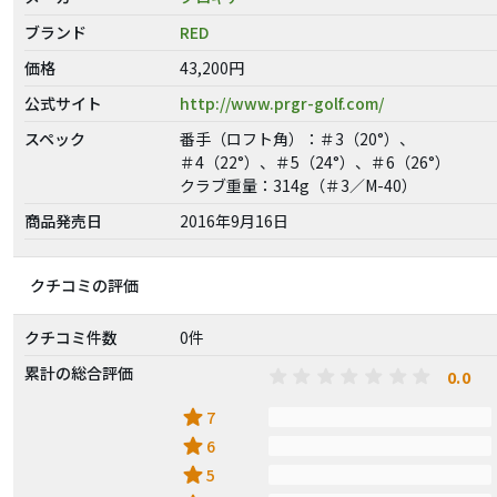
ブランド
RED
価格
43,200円
公式サイト
http://www.prgr-golf.com/
スペック
番手（ロフト角）：＃3（20°）、
＃4（22°）、＃5（24°）、＃6（26°）
クラブ重量：314g（＃3／M-40）
商品発売日
2016年9月16日
クチコミの評価
クチコミ件数
0件
累計の総合評価
0.0
star
7
star
6
star
5