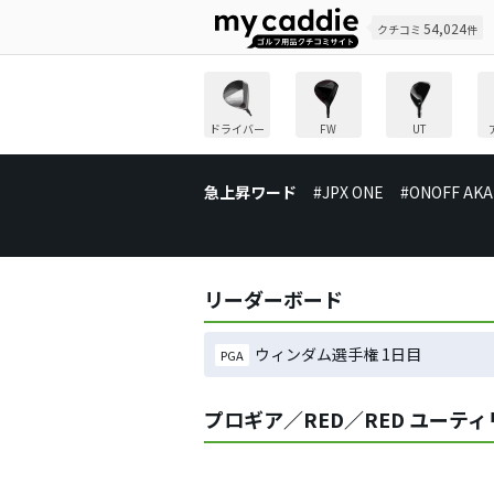
54,024
クチコミ
件
ドライバー
FW
UT
急上昇ワード
#JPX ONE
#ONOFF AKA
リーダーボード
ウィンダム選手権 1日目
PGA
プロギア／RED／RED ユーテ