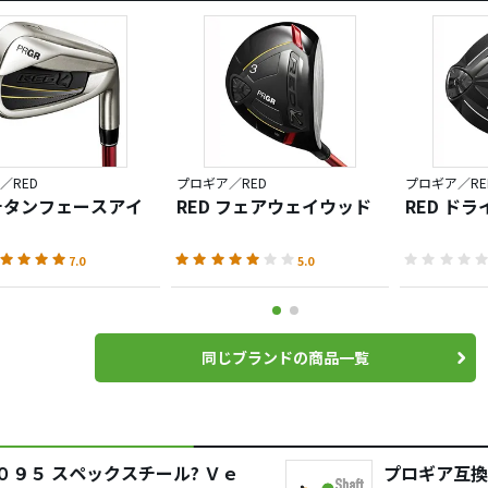
／RED
プロギア／RED
プロギア／RE
 チタンフェースアイ
RED フェアウェイウッド
RED ドライ
7.0
5.0
同じブランドの商品一覧
０９５ スペックスチール? Ｖｅ
プロギア互換