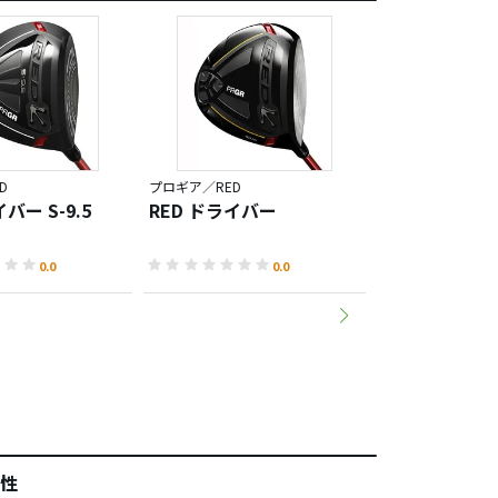
D
プロギア／RED
プロギア／RED
バー S-9.5
RED ドライバー
RED 505ド
0.0
0.0
性