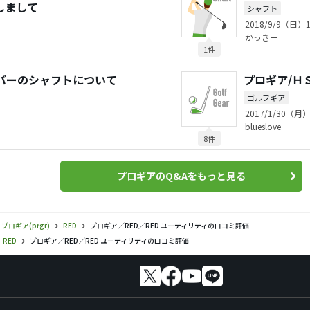
しまして
シャフト
2018/9/9（日）1
かっきー
1件
イバーのシャフトについて
プロギア/Ｈ
ゴルフギア
2017/1/30（月）
blueslove
8件
プロギアのQ&Aをもっと見る
プロギア(prgr)
RED
プロギア／RED／RED ユーティリティの口コミ評価
RED
プロギア／RED／RED ユーティリティの口コミ評価