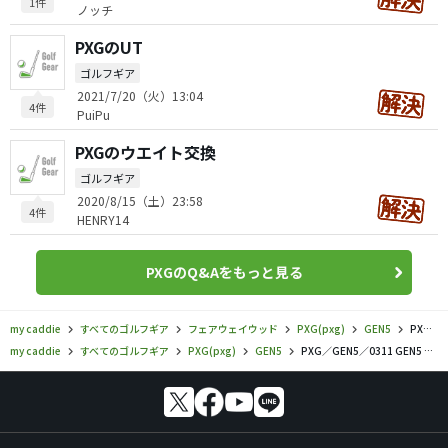
1件
ノッチ
PXGのUT
ゴルフギア
2021/7/20（火）13:04
4件
PuiPu
PXGのウエイト交換
ゴルフギア
2020/8/15（土）23:58
4件
HENRY14
PXGのQ&Aをもっと見る
my caddie
すべてのゴルフギア
フェアウェイウッド
PXG(pxg)
GEN5
PXG／GEN5／0311 GEN5 フェアウェイウッドの口コミ評価
my caddie
すべてのゴルフギア
PXG(pxg)
GEN5
PXG／GEN5／0311 GEN5 フェアウェイウッドの口コミ評価