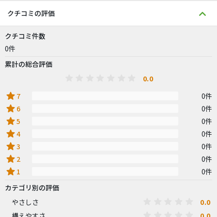
クチコミの評価
クチコミ件数
0件
累計の総合評価
0.0
star
7
0件
star
6
0件
star
5
0件
star
4
0件
star
3
0件
star
2
0件
star
1
0件
カテゴリ別の評価
0.0
やさしさ
0.0
構えやすさ