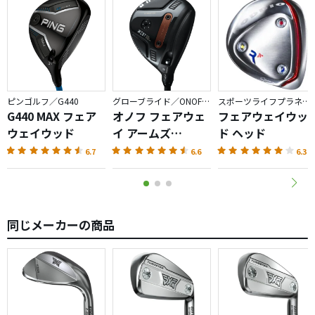
ピンゴルフ／G440
グローブライド／ONOFF AKA
スポーツライフプラネッツ／RODDIO
G440 MAX フェア
オノフ フェアウェ
フェアウェイウッ
ウェイウッド
イ アームズ
ド ヘッド
AKA（2026）
6.7
6.6
6.3
同じメーカーの商品