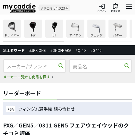
login
inventory
54,023
クチコミ
件
ログイン
新規登録
ドライバー
FW
UT
アイアン
ウェッジ
パター
急上昇ワード
#JPX ONE
#ONOFF AKA
#Qi4D
#G440
search
search
メーカー一覧から商品を探す
リーダーボード
ウィンダム選手権 組み合わせ
PGA
PXG／GEN5／0311 GEN5 フェアウェイウッドのク
チコミ評価