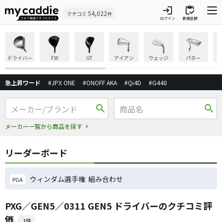
login
inventory
54,022
クチコミ
件
ログイン
新規登録
ドライバー
FW
UT
アイアン
ウェッジ
パター
急上昇ワード
#JPX ONE
#ONOFF AKA
#Qi4D
#G440
search
search
メーカー一覧から商品を探す
リーダーボード
ウィンダム選手権 組み合わせ
PGA
PXG／GEN5／0311 GEN5 ドライバーのクチコミ評
価
1件