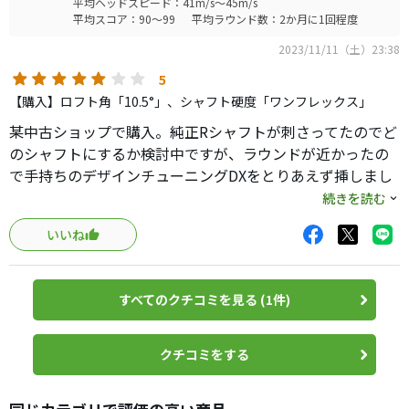
平均ヘッドスピード：41m/s～45m/s
平均スコア：90～99
平均ラウンド数：2か月に1回程度
2023/11/11（土）23:38
5
【購入】ロフト角「10.5°」、シャフト硬度「ワンフレックス」
某中古ショップで購入。純正Rシャフトが刺さってたのでど
のシャフトにするか検討中ですが、ラウンドが近かったの
で手持ちのデザインチューニングDXをとりあえず挿しまし
た。軽く振って230〜240yd。ミスへの寛容性も高いです。
続きを読む
球が上がりやすいのでロフト▲1.5度、ウェイトはフェード
いいね
バイヤスにしてます。
すべてのクチコミを見る (1件)
クチコミをする