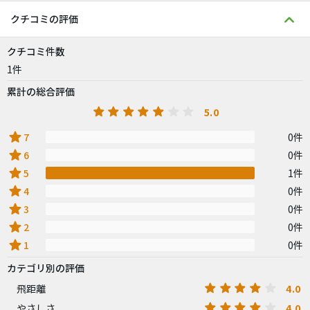
クチコミの評価
クチコミ件数
1件
累計の総合評価
5.0
star
7
0件
star
6
0件
star
5
1件
star
4
0件
star
3
0件
star
2
0件
star
1
0件
カテゴリ別の評価
4.0
飛距離
4.0
やさしさ