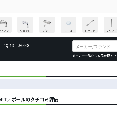
アイアン
ウェッジ
パター
ボール
シャフト
グリップ
#Qi4D
#G440
メーカー一覧から商品を探す
OFT／ボールのクチコミ評価