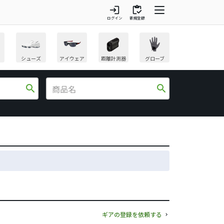
login
inventory
ログイン
新規登録
シューズ
アイウェア
距離計測器
グローブ
search
search
ギアの登録を依頼する