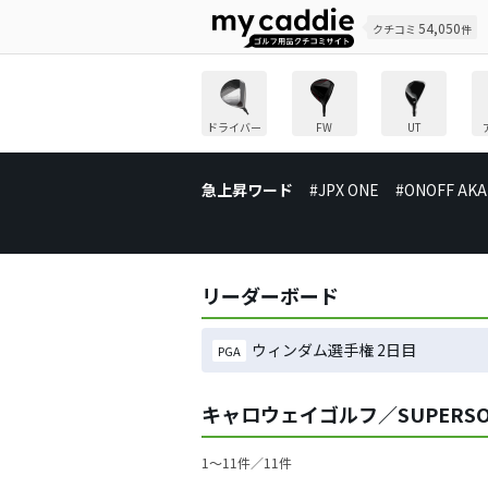
54,050
クチコミ
件
ドライバー
FW
UT
急上昇ワード
#JPX ONE
#ONOFF AKA
リーダーボード
ウィンダム選手権 2日目
PGA
キャロウェイゴルフ／SUPERS
1〜11件／11件