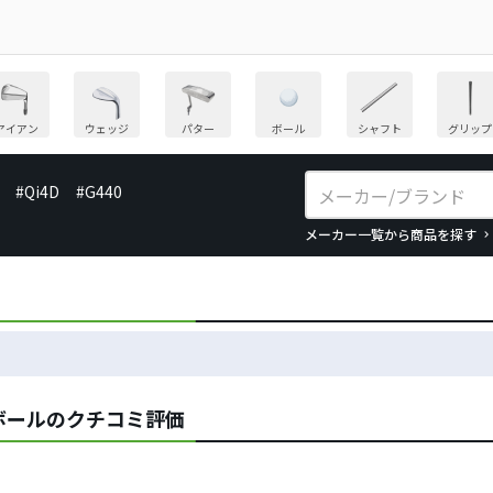
アイアン
ウェッジ
パター
ボール
シャフト
グリップ
#Qi4D
#G440
メーカー一覧から商品を探す
ボールのクチコミ評価