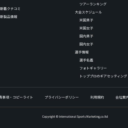
ツアーランキング
新着クチコミ
大会スケジュール
新製品情報
米国男子
米国女子
国内男子
国内女子
選手情報
選手名鑑
フォトギャラリー
トッププロのギアセッティング
責事項・コピーライト
プライバシーポリシー
利用規約
会社案
Copyright © International Sports Marketing,co.ltd