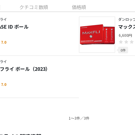
順
クチコミ数順
価格順
ライ
ダンロッ
E ID ボール
マックス
6,600円
7.0
0件
ライ
フライ ボール（2023）
7.0
1〜3件／3件