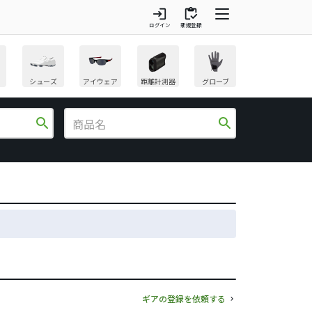
login
inventory
ログイン
新規登録
シューズ
アイウェア
距離計測器
グローブ
search
search
ギアの登録を依頼する