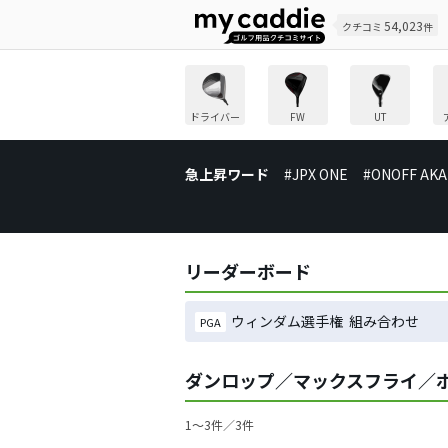
54,023
クチコミ
件
ドライバー
FW
UT
急上昇ワード
#JPX ONE
#ONOFF AKA
リーダーボード
ウィンダム選手権 組み合わせ
PGA
ダンロップ／マックスフライ／
1〜3件／3件