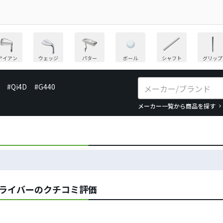
アイアン
ウェッジ
パター
ボール
シャフト
グリップ
#Qi4D
#G440
メーカー一覧から商品を探す
ドライバーのクチコミ評価