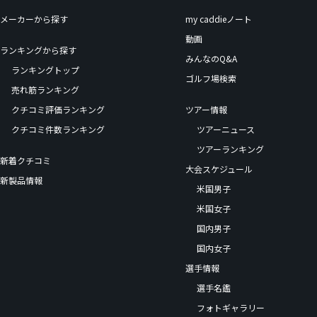
メーカーから探す
my caddieノート
動画
ランキングから探す
みんなのQ&A
ランキングトップ
ゴルフ場検索
売れ筋ランキング
クチコミ評価ランキング
ツアー情報
クチコミ件数ランキング
ツアーニュース
ツアーランキング
新着クチコミ
大会スケジュール
新製品情報
米国男子
米国女子
国内男子
国内女子
選手情報
選手名鑑
フォトギャラリー