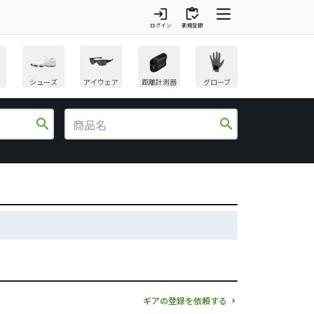
login
inventory
ログイン
新規登録
シューズ
アイウェア
距離計測器
グローブ
search
search
ギアの登録を依頼する