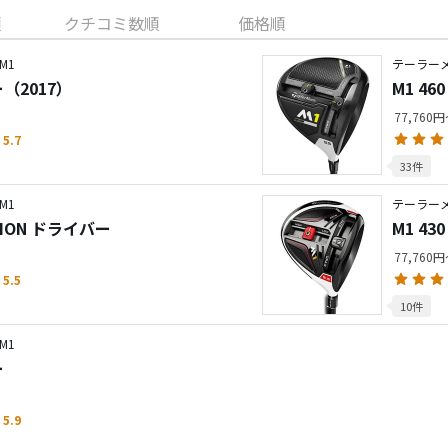
順
クチコミ数順
価格順
M1
テーラー
ー（2017）
M1 4
77,760
5.7
33件
M1
テーラー
ITION ドライバー
M1 4
77,760
5.5
10件
M1
ー
5.9