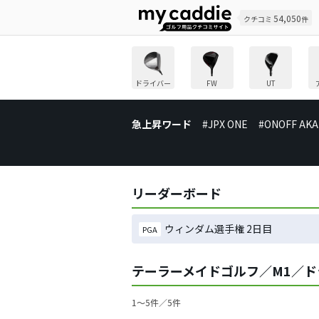
54,050
クチコミ
件
ドライバー
FW
UT
急上昇ワード
#JPX ONE
#ONOFF AKA
リーダーボード
ウィンダム選手権 2日目
PGA
テーラーメイドゴルフ／M1／
1〜5件／5件