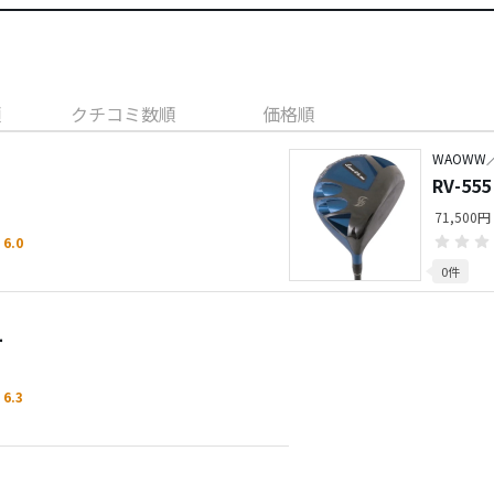
順
クチコミ数順
価格順
WAOWW
RV-5
71,500
6.0
0件
ー
6.3