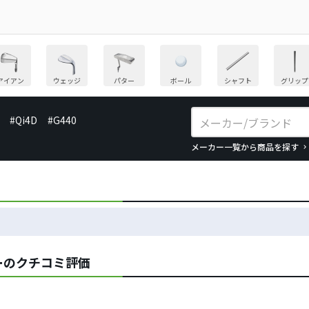
アイアン
ウェッジ
パター
ボール
シャフト
グリップ
#Qi4D
#G440
メーカー一覧から商品を探す
バーのクチコミ評価