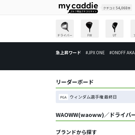
54,068
クチコミ
件
ドライバー
FW
UT
急上昇ワード
#JPX ONE
#ONOFF AKA
リーダーボード
ウィンダム選手権 最終日
PGA
WAOWW(waoww)／ドライ
ブランドから探す