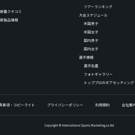
ツアーランキング
新着クチコミ
大会スケジュール
新製品情報
米国男子
米国女子
国内男子
国内女子
選手情報
選手名鑑
フォトギャラリー
トッププロのギアセッティング
責事項・コピーライト
プライバシーポリシー
利用規約
会社案
Copyright © International Sports Marketing,co.ltd