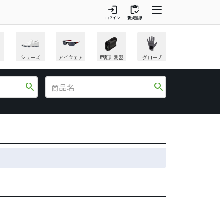
login
inventory
ログイン
新規登録
シューズ
アイウェア
距離計測器
グローブ
search
search