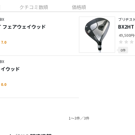
順
クチコミ数順
価格順
BX
ブリヂス
X2HT フェアウェイウッド
BX2H
49,500
7.0
0件
BX
ェイウッド
0.0
1〜3件／3件