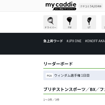
54,034
クチコミ
件
ドライバー
FW
UT
急上昇ワード
#JPX ONE
#ONOFF AKA
リーダーボード
ウィンダム選手権 1日目
PGA
ブリヂストンスポーツ／BX／
1〜3件／3件