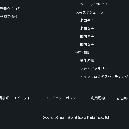
ツアーランキング
新着クチコミ
大会スケジュール
新製品情報
米国男子
米国女子
国内男子
国内女子
選手情報
選手名鑑
フォトギャラリー
トッププロのギアセッティング
責事項・コピーライト
プライバシーポリシー
利用規約
会社案
Copyright © International Sports Marketing,co.ltd