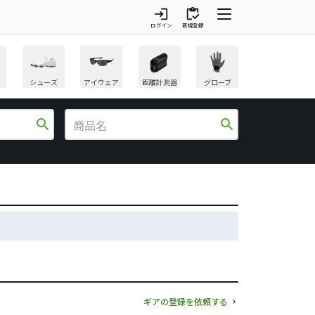
login
inventory
ログイン
新規登録
シューズ
アイウェア
距離計測器
グローブ
search
search
ギアの登録を依頼する