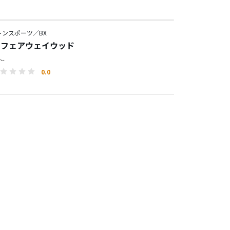
トンスポーツ／BX
T フェアウェイウッド
円～
0.0