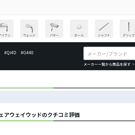
アイアン
ウェッジ
パター
ボール
シャフト
グリップ
#Qi4D
#G440
メーカー一覧から商品を探す
フェアウェイウッドのクチコミ評価