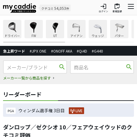
login
inventory
54,053
クチコミ
件
ログイン
新規登録
ドライバー
FW
UT
アイアン
ウェッジ
パター
急上昇ワード
#JPX ONE
#ONOFF AKA
#Qi4D
#G440
search
search
メーカー一覧から商品を探す
リーダーボード
ウィンダム選手権 3日目
LIVE
PGA
ダンロップ／ゼクシオ 10／フェアウェイウッドのク
チコミ評価