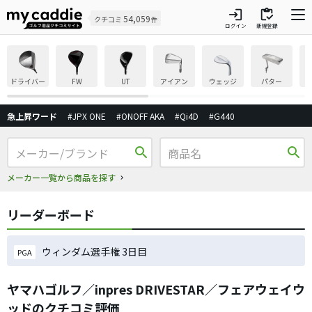
login
inventory
54,059
クチコミ
件
ログイン
新規登録
ドライバー
FW
UT
アイアン
ウェッジ
パター
急上昇ワード
#JPX ONE
#ONOFF AKA
#Qi4D
#G440
search
search
メーカー一覧から商品を探す
リーダーボード
ウィンダム選手権 3日目
PGA
ヤマハゴルフ／inpres DRIVESTAR／フェアウェイウ
ッドのクチコミ評価