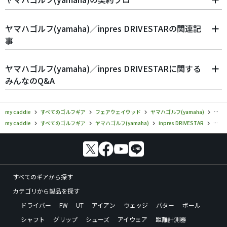
ヤマハゴルフ(yamaha)／inpres DRIVESTARの関連記
事
ヤマハゴルフ(yamaha)／inpres DRIVESTARに関する
みんなのQ&A
my caddie
すべてのゴルフギア
フェアウェイウッド
ヤマハゴルフ(yamaha)
ヤマハ
my caddie
すべてのゴルフギア
ヤマハゴルフ(yamaha)
inpres DRIVESTAR
ヤマハ
すべてのギアから探す
カテゴリから製品を探す
ドライバー
FW
UT
アイアン
ウェッジ
パター
ボール
シャフト
グリップ
シューズ
アイウェア
距離計測器