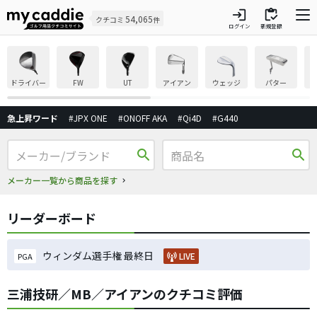
login
inventory
54,065
クチコミ
件
ログイン
新規登録
ドライバー
FW
UT
アイアン
ウェッジ
パター
急上昇ワード
#JPX ONE
#ONOFF AKA
#Qi4D
#G440
search
search
メーカー一覧から商品を探す
リーダーボード
ウィンダム選手権 最終日
LIVE
PGA
三浦技研／MB／アイアンのクチコミ評価