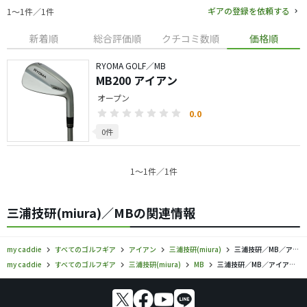
ギアの登録を依頼する
1〜1件／1件
新着順
総合評価順
クチコミ数順
価格順
RYOMA GOLF／MB
MB200 アイアン
オープン
0.0
0件
1〜1件／1件
三浦技研(miura)／MBの関連情報
my caddie
すべてのゴルフギア
アイアン
三浦技研(miura)
三浦技研／MB／アイアンの口コミ評価
my caddie
すべてのゴルフギア
三浦技研(miura)
MB
三浦技研／MB／アイアンの口コミ評価