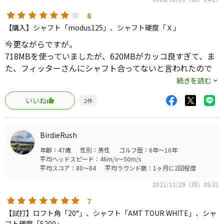
と思います。
6
【購入】シャフト「modus125」、シャフト硬度「Ｘ」
今更ながらですが。
718MBを使っていましたが、620MBがカッコ良すぎて、ま
た、フィッターさんにシャフト合ってないと言われたので
自分の気持ちに蓋をしていた620MBを購入してしまいまし
続きを読む
た。
いいね
2
件
718との比較ですが、心なしか打感が柔らかくなった気がし
ます。捕まりや操作性は変わらず、飛距離はシャフトを変
BirdieRush
えたのでなんとも言えないですが、バラツキは減りまし
年齢：47歳
性別：男性
ゴルフ歴：6年～10年
た。
平均ヘッドスピード：46m/s～50m/s
平均スコア：80～84
平均ラウンド数：1ヶ月に2回程度
進化度合いは大して進化はしてません。
2021/11/29（月）08:31
ですが、カッコ良すぎ。それだけでいいです。
テンション上がるし、練習したくなるし。
7
MBだからって食わず嫌いしてる方へ。
【試打】ロフト角「20°」、シャフト「AMT TOUR WHITE」、シャ
フト硬度「S200」