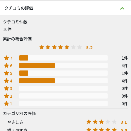
クチコミの評価
クチコミ件数
10件
累計の総合評価
5.2
star
7
1件
star
6
4件
star
5
1件
star
4
4件
star
3
0件
star
2
0件
star
1
0件
カテゴリ別の評価
3.1
やさしさ
5.0
構えやすさ