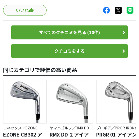
う随分マッスルなんてとんでもない無理無理って思ってまし
打感…５ ここも文句なしですが、厳密には4.5です。個人
いいね
たが･･･
的な好みでいえば、ミズノの方がやや上です。
((゜&#12615;゜)??? ｱﾚｪ？高さスピンは申し分ない、飛距離
もそこまで落ちこまない。
方向性…２ 振った方向にはちゃんと飛びます。そういう
すべてのクチコミを見る (10件)
打感は気持ちよく、何より操作性が素晴らしい!!ドロー、フ
点では５点。
ェード、ストレートと意図した球が打ち分けられる！納
操作性の逆と言う意味では2点です。
得、最近使用していたアイアンで球が曲げずらかったのは
クチコミをする
反発も高いキャビ系の特徴なのかと。
コスパ…３ 6本で12万超は地クラブ並みです。決して安い
元々ハンドファーストがキツめの自分にとってはマッスル
とは言えない。
同じカテゴリで評価の高い商品
のロフト角でも問題なく更には抜群の操作性が手に入ると
なると･･･
総評…４ MBが好き、打てる自身のある方は買って損はし
欲しくなっちゃうやん(笑)
ません。
今オーダー中のクラブがあるのでグッと我慢(
適度なやさしさもあるので、中級者でも打つ事は可能です
&#7509;&#809;&#809;&#12613;&#7509;&#809;&#809; )で
が、スコアが良くなるクラブではありません。
も欲しいなぁ別嬪の顔した美人さん。
基本は上級者向けです。
ヨネックス／EZONE
ヤマハゴルフ／RMX DD
プロギア／PRGR IRONs
EZONE CB302 ア
RMX DD-2 アイア
PRGR 01 アイアン