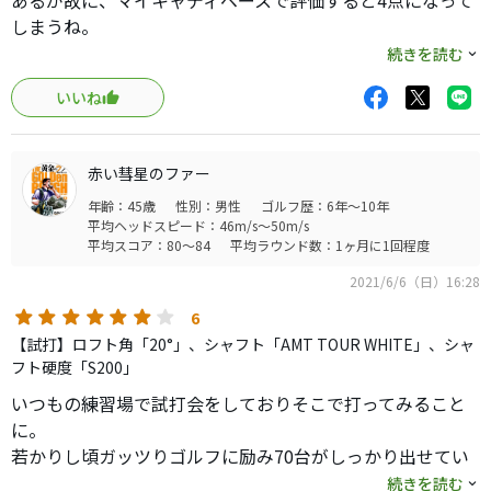
あるが故に、マイキャディベースで評価すると4点になって
が堪らない。キャビティよりマッスルの方が飛ぶというの
しまうね。
は普通にある話なので、見た目や他の人の評価で敬遠して
続きを読む
いる人は打ってみた方が良いです。あれ？となる人もいる
やさしさ…２ キャビティではないので、当然、簡単では
と思います。
いいね
ない。
重心距離も長めで、重心も低いが、それでも昨今の易しい
マッスルの中でも難しめの部類だと思う。
赤い彗星のファー
それほどに、他の最近のマッスルは易しいとも言えるが、
年齢：45歳
性別：男性
ゴルフ歴：6年～10年
クラシカルな見た目に反さないシビアさは、好感が持て
平均ヘッドスピード：46m/s～50m/s
る。
平均スコア：80～84
平均ラウンド数：1ヶ月に1回程度
2021/6/6（日）16:28
構えやすさ…５ 文句なしです。小ぶりで端正な顔つき、
鋭いトップライン、逃げ顔なのに、トゥ周りの包むような
6
フォルムは、素晴らしいの一言です。
【試打】ロフト角「20°」、シャフト「AMT TOUR WHITE」、シャ
フト硬度「S200」
操作性…４ 高いです。ただ、4点に抑えたのはやはり重心
いつもの練習場で試打会をしておりそこで打ってみること
距離の関係です。
に。
長めの重心距離である程度、安定性を確保しつつ、捕まえ
若かりし頃ガッツりゴルフに励み70台がしっかり出せてい
ても、逃がしてもきっちり反応の良さがあります。
た頃はマッスル使ってましたがオッサンとなってからはも
続きを読む