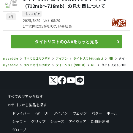
（712mb〜718mb）の見た目について
ゴルフギア
4件
2025/8/20（水）08:20
1年以内に95が切りたい会社員
タイトリストのQ&Aをもっと見る
my caddie
すべてのゴルフギア
アイアン
タイトリスト(titleist)
MB
タイトリスト／MB／620 MB アイアンの口コミ評価
my caddie
すべてのゴルフギア
タイトリスト(titleist)
MB
タイトリスト／MB／620 MB アイアンの口コミ評価
すべてのギアから探す
カテゴリから製品を探す
ドライバー
FW
UT
アイアン
ウェッジ
パター
ボール
シャフト
グリップ
シューズ
アイウェア
距離計測器
グローブ