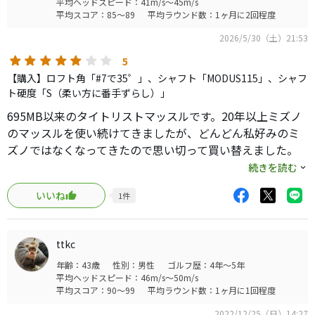
平均ヘッドスピード：41m/s～45m/s
平均スコア：85～89
平均ラウンド数：1ヶ月に2回程度
2026/5/30（土）21:53
5
【購入】ロフト角「#7で35゜」、シャフト「MODUS115」、シャフ
ト硬度「S（柔い方に番手ずらし）」
695MB以来のタイトリストマッスルです。20年以上ミズノ
のマッスルを使い続けてきましたが、どんどん私好みのミ
ズノではなくなってきたので思い切って買い替えました。
実際使ってみると某プロコーチが一番簡単なマッスルだと
続きを読む
言っていたとおりミズノよりはるかに易しかったです。高
いいね
1
件
さは出るし打感も音も良し、寛容性も見た目以上にありま
す（あくまでも他のマッスルと比べてという意味です
が）。もちろんクラシックロフトのクラブなので飛ばない
ttkc
ですが、マッスルを買う人にとってはあまり重要ではない
年齢：43歳
性別：男性
ゴルフ歴：4年～5年
ですよね？最新のテクノロジーは何もないけどたまに70台
平均ヘッドスピード：46m/s～50m/s
も出ますし、何よりバッグに入っているのを見るだけで気
平均スコア：90～99
平均ラウンド数：1ヶ月に1回程度
持ちいいです。マッスルに興味がある方は買っても損はない
2022/12/25（日）14:27