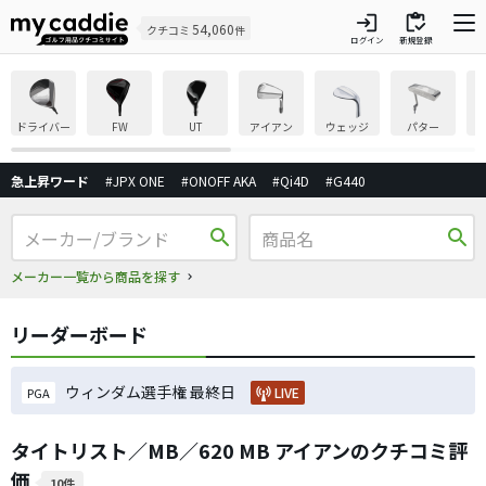
login
inventory
54,060
クチコミ
件
ログイン
新規登録
ドライバー
FW
UT
アイアン
ウェッジ
パター
急上昇ワード
#JPX ONE
#ONOFF AKA
#Qi4D
#G440
search
search
メーカー一覧から商品を探す
リーダーボード
ウィンダム選手権 最終日
LIVE
PGA
タイトリスト／MB／620 MB アイアンのクチコミ評
価
10件