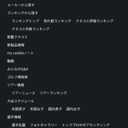
メーカーから探す
ランキングから探す
ランキングトップ
売れ筋ランキング
クチコミ評価ランキング
クチコミ件数ランキング
新着クチコミ
新製品情報
my caddieノート
動画
みんなのQ&A
ゴルフ場検索
ツアー情報
ツアーニュース
ツアーランキング
大会スケジュール
米国男子
米国女子
国内男子
国内女子
選手情報
選手名鑑
フォトギャラリー
トッププロのギアセッティング