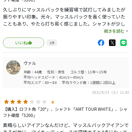
意外と上がるクラブです。飛距離もそこそこ出ます。思って
るより打てると思います。
久しぶりにマッスルバックを練習場で試打してみましたが
使いこなせるかどうかはまた別の話しですが。
振りやすい印象。元々、マッスルバックを長く使っていた
かっこいいけど、難しいだろうなーっと悩んでるくらいな
こともあり、やたら打ち易く感じました。シャフトが少し
ら、勇気を出して飛び込んでみて下さい。
拾ってくれる様な動きのあるAMTだからというのもあると
続きを読む
練習して、挫折もして、たまに芯をくってご褒美をもらっ
は思いますが。やはりマッスルバックはしっかりとフェー
て。
いいね
1
件
スをターンさせないと飛距離が出ませんが、そこまで入射
そんなゴルフもいいのではないかな？と思います。
角をキツめにしなくても大丈夫なので、やはり重心高は低
くなってると思います。ダブりのミスには弱いので練習場
ヴァル
ではハーフトップで良い感じかと。ロフトから考えても特
年齢：44歳
性別：男性
ゴルフ歴：11年～15年
に飛ばない印象は無いものの、5番から上はシビアでしょう
平均ヘッドスピード：41m/s～45m/s
ね。4はT200、5はT100にしてあげれば80台の人には面白
平均スコア：80～84
平均ラウンド数：1週間に2回以上
いセッティングになりそう。確かに小顔ですがブループリ
2021/6/15（火）11:42
ントよりは大きい…笑。あれは小さ過ぎ。こちらもビビる
くらい小さいものの少し丸みがあるので慣れてくればそこ
4
まで威圧感はなくミズノプロの221と比べても構え易さは際
【購入】ロフト角「20°」、シャフト「AMT TOUR WHITE」、シャ
立ってます。ダウンブローは必須ですが7番でキャリー160y
フト硬度「S200」
が打てる人なら問題なく使えます。打感は個人的にはミズ
素晴らしいアイアンなんだけど、マッスルバックアイアンで
ノプロ、テーラーより好き。非常に湿った感じの柔らかさ