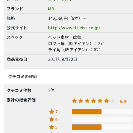
ブランド
MB
価格
142,560円（6本）～
公式サイト
http://www.titleist.co.jp/
スペック
ヘッド素材：軟鉄
ロフト角（#5アイアン）：27°
ライ角（#5アイアン）：62°
商品発売日
2017年9月30日
クチコミの評価
クチコミ件数
2件
累計の総合評価
6.0
star
7
star
6
star
5