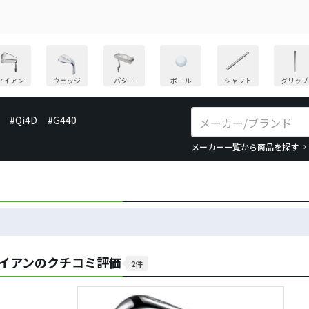
アイアン
ウェッジ
パター
ボール
シャフト
グリップ
#Qi4D
#G440
メーカー一覧から商品を探す
 アイアンのクチコミ評価
2件