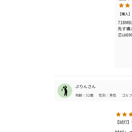
のマス
使用者
【購入】
因みに
718M
欲しく
先ず構
芯は6
トップ
芝を切
距離は
ショッ
た。
打感は
方向性
この打
ぷりんさん
716
年齢：52歳
性別：男性
ゴルフ
最近で
い続け
【試打】