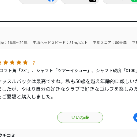
歴：16年～20年
平均ヘッドスピード：51m/s以上
平均スコア：80未満
平
7
ロフト角「23°」、シャフト「ツアーイシュー」、シャフト硬度「X100
マッスルバックは最高ですね。私も50歳を越え年齢的に厳しい
ましたが、やはり自分の好きなクラブで好きなゴルフを楽しみ
もご愛嬌と購入しました。
年位仕様して居ますが、素晴らしいクラブです。最近のマッスル
ッスル特有の厚みのあるソリッドな感じ練習が楽しくてしょう
いいね
、ヘッドカバーを単体で被せてあるので、マッスルヘッドの美
はマッスルバックを使用する方は、殆ど見かけなくなりました
クチコミ