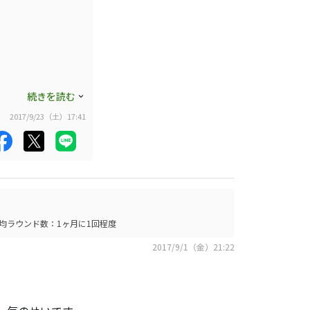
活でマッスルバック
20万と高額ですが
必見です。
続きを読む
2017/9/23（土）17:41
をオーダーしまし
均ラウンド数：1ヶ月に1回程度
ッスルアイアンを使
2017/9/1（金）21:22