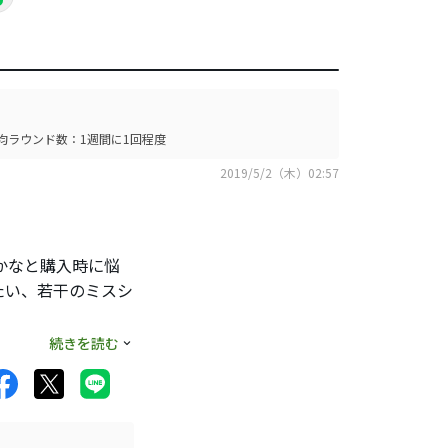
均ラウンド数：1週間に1回程度
2019/5/2（木）02:57
」
かなと購入時に悩
たい、若干のミスシ
クラブは優しく打
続きを読む
がないです。
しさも保たれていま
が、タイガーウッズ