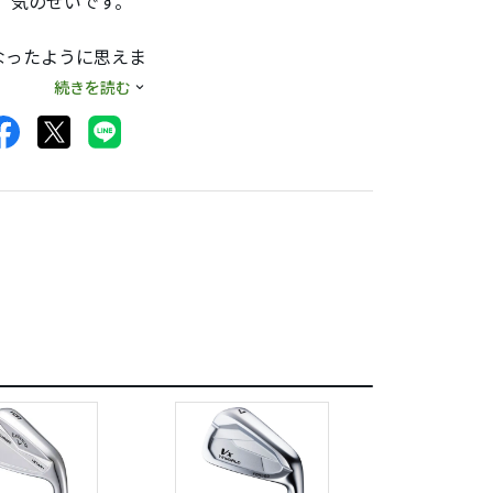
、気のせいです。
。
なったように思えま
最高です。出玉も、
続きを読む
すんなり移行できそ
整です。