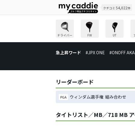
54,022
クチコミ
件
ドライバー
FW
UT
急上昇ワード
#JPX ONE
#ONOFF AKA
リーダーボード
ウィンダム選手権 組み合わせ
PGA
タイトリスト／MB／718 MB