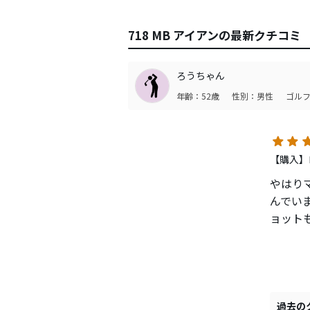
718 MB アイアンの最新クチコミ
ろうちゃん
年齢：52歳
性別：男性
ゴルフ
【購入】
やはり
んでい
ョット
既に2
感はマ
そして
す。
最近で
過去の