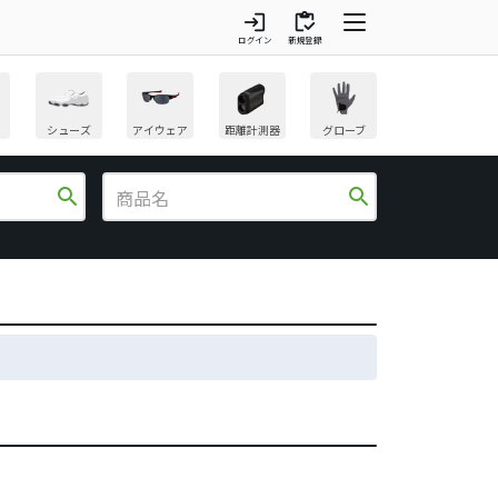
login
inventory
ログイン
新規登録
シューズ
アイウェア
距離計測器
グローブ
search
search