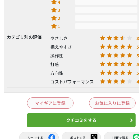
star
4
star
3
star
2
star
1
カテゴリ別の評価
3
やさしさ
5
構えやすさ
5
操作性
5
打感
5
方向性
4
コストパフォーマンス
マイギアに登録
お気に入りに登録
クチコミをする
シェアする
ポストする
LINEで送る