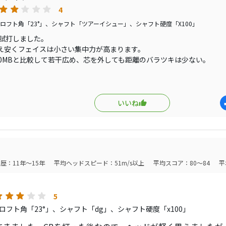
ターズ優勝で完全復活を成し遂げましたね。タイガーの完全復
4
が増えるといいなぁと思います。
ロフト角「23°」、シャフト「ツアーイシュー」、シャフト硬度「X100」
テーラからタイガー仕様のマッスルアンアンが発売されます。約
B試打しました。
てたまりません。物凄く美しいアイアンですね。興味のある方
え安くフェイスは小さい集中力が高まります。
90MBと比較して若干広め、芯を外しても距離のバラツキは少ない。
気味に下めで打っても拾ってくれます。
る抜けに良さは抜群ですね。
7番で170ヤード前後です。
プので試打でシャフトはX200しかなかったので、ツアーイシューX100
いいね
ソリッドで且つ柔らかく最高ですね。
も抜群です。
感と方向性、操作性そして、何ともいえないカッコ良さ。
に比べてストレートになったバックフェイスがカッコ良いですね。
歴：11年～15年
平均ヘッドスピード：51m/s以上
平均スコア：80～84
平
はマッスルアイアンを使うプロも減っているようですが、私は好きなマ
て行きたいと思います。
5
ロフト角「23°」、シャフト「dg」、シャフト硬度「x100」