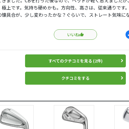
てきました。CBを打った後なので、ヘッドが軽く思えましたが
、極上です。気持ち硬めかも。方向性、高さは、従来通りです
の懐具合が、少し変わったかな？ぐらいで、ストレート気味に
、ほとんど違和感無いレベルです。大変、構えやすく打感は、
同じぐらいです。当方、夏仕様で712mb使用中ですが、718に
いいね
じがします。ライ角は、いつも通りアップライトですね。要調
すべてのクチコミを見る (2件)
クチコミをする