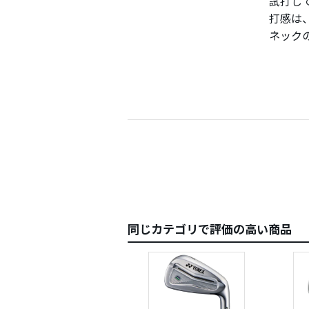
試打し
打感は
ネック
す。が
716と
うな感
同じカテゴリで評価の高い商品