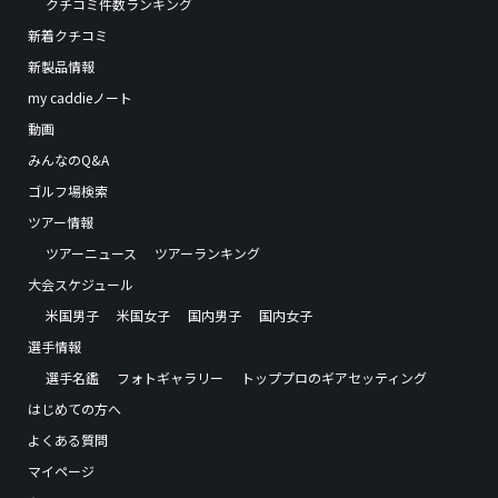
クチコミ件数ランキング
新着クチコミ
新製品情報
my caddieノート
動画
みんなのQ&A
ゴルフ場検索
ツアー情報
ツアーニュース
ツアーランキング
大会スケジュール
米国男子
米国女子
国内男子
国内女子
選手情報
選手名鑑
フォトギャラリー
トッププロのギアセッティング
はじめての方へ
よくある質問
マイページ