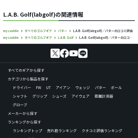
L.A.B. Golf(labgolf)の関連情報
my caddie
すべてのゴルフギア
パター
L.A.B. Golf(labgolf)／パターの口コミ評価
my caddie
すべてのゴルフギア
L.A.B. Golf
L.A.B. Golf(labgolf)／パターの口コミ評価
すべてのギアから探す
カテゴリから製品を探す
ドライバー
FW
UT
アイアン
ウェッジ
パター
ボール
シャフト
グリップ
シューズ
アイウェア
距離計測器
グローブ
メーカーから探す
ランキングから探す
ランキングトップ
売れ筋ランキング
クチコミ評価ランキング