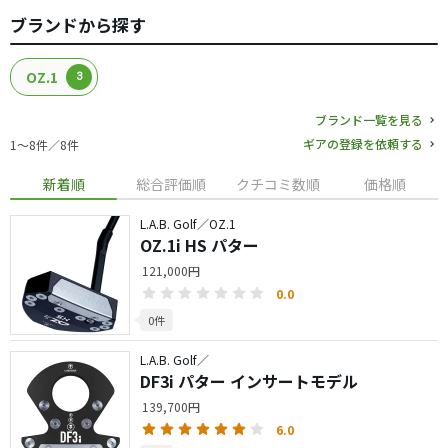
ブランドから探す
OZ.1
3
ブランド一覧を見る
ギアの登録を依頼する
1〜8件／8件
新着順
総合評価順
クチコミ数順
価格順
L.A.B. Golf／OZ.1
OZ.1i HS パター
121,000円
0.0
0件
L.A.B. Golf／
DF3i パター インサートモデル
139,700円
6.0