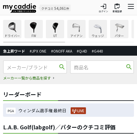
login
inventory
54,061
クチコミ
件
ログイン
新規登録
ドライバー
FW
UT
アイアン
ウェッジ
パター
急上昇ワード
#JPX ONE
#ONOFF AKA
#Qi4D
#G440
search
search
メーカー一覧から商品を探す
リーダーボード
ウィンダム選手権 最終日
LIVE
PGA
L.A.B. Golf(labgolf)／パターのクチコミ評価