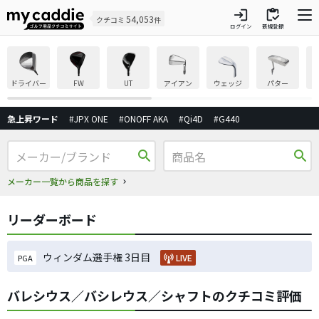
login
inventory
54,053
クチコミ
件
ログイン
新規登録
ドライバー
FW
UT
アイアン
ウェッジ
パター
急上昇ワード
#JPX ONE
#ONOFF AKA
#Qi4D
#G440
search
search
メーカー一覧から商品を探す
リーダーボード
ウィンダム選手権 3日目
LIVE
PGA
バレシウス／バシレウス／シャフトのクチコミ評価