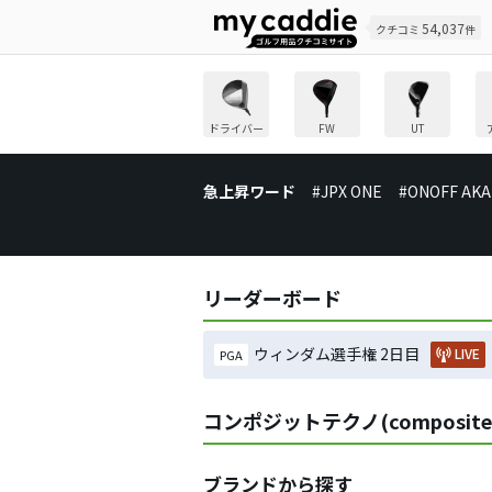
54,037
クチコミ
件
ドライバー
FW
UT
急上昇ワード
#JPX ONE
#ONOFF AKA
リーダーボード
ウィンダム選手権 2日目
LIVE
PGA
コンポジットテクノ(composit
ブランドから探す