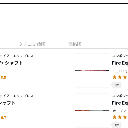
順
クチコミ数順
価格順
ァイアーエクスプレス
コンポジ
R-V+ シャフト
Fire E
63,800円
5.5
1件
ァイアーエクスプレス
コンポジ
Z シャフト
Fire 
オープン
6.7
3件