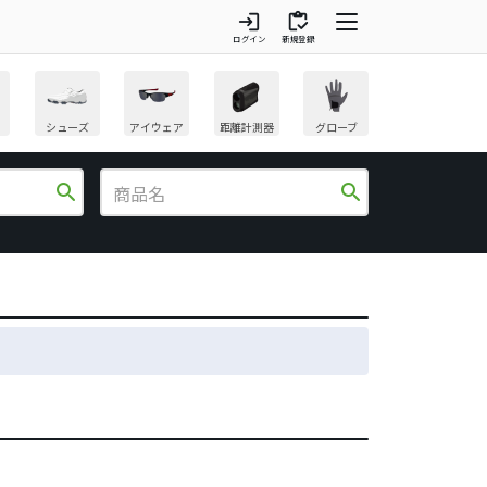
login
inventory
ログイン
新規登録
シューズ
アイウェア
距離計測器
グローブ
search
search