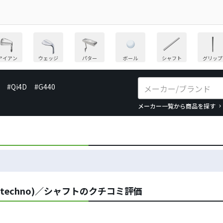
アイアン
ウェッジ
パター
ボール
シャフト
グリップ
#Qi4D
#G440
メーカー一覧から商品を探す
etechno)／シャフトのクチコミ評価