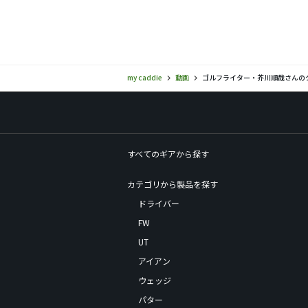
my caddie
動画
ゴルフライター・芥川順哉さんのク
すべてのギアから探す
カテゴリから製品を探す
ドライバー
FW
UT
アイアン
ウェッジ
パター