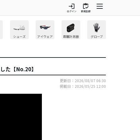
login
inventory
ログイン
新規登録
シューズ
アイウェア
距離計測器
グローブ
た【No.20】
更新日：2026/08/07 06:30
掲載日：2026/05/25 12:00