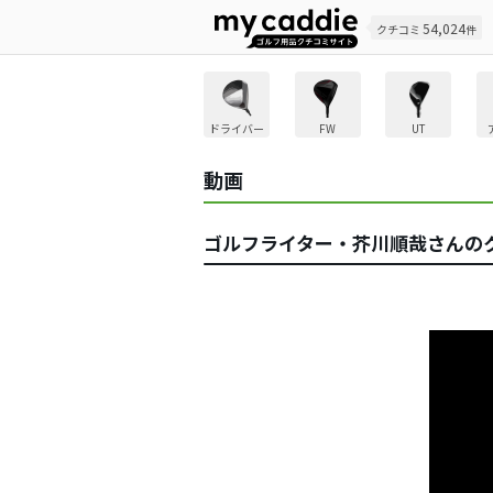
54,024
クチコミ
件
ドライバー
FW
UT
動画
ゴルフライター・芥川順哉さんのク