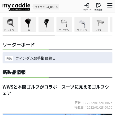
login
inventory
54,069
クチコミ
件
ログイン
新規登録
ドライバー
FW
UT
アイアン
ウェッジ
パター
リーダーボード
ウィンダム選手権 最終日
PGA
新製品情報
WWSと本間ゴルフがコラボ スーツに見えるゴルフウ
ェア
更新日：2022/01/28 16:25
掲載日：2022/01/28 00:00