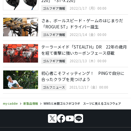
220」「ST-X 220」
2022/1/17（月）00:00
ゴルフギア情報
さぁ、ボールスピード・ゲームのはじまりだ
「ROGUE ST」ドライバー誕生
2022/1/14（金）00:00
ゴルフギア情報
テーラーメイド「STEALTH」DR 22年の歳月
を経て衝撃に強いカーボンフェース搭載
2022/1/13（木）00:00
ゴルフギア情報
初心者こそフィッティング！ PINGで自分に
合ったクラブを見つけよう
2021/12/17（金）00:00
ゴルフニュース
my caddie
新製品情報
WWSと本間ゴルフがコラボ スーツに見えるゴルフウェア