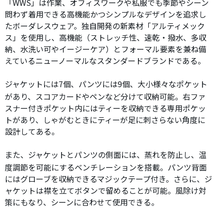
「WWS」は作業、オフィスワークや私服でも季節やシーン
問わず着用できる高機能かつシンプルなデザインを追求し
たボーダレスウェア。独自開発の新素材「アルティメック
ス」を使用し、高機能（ストレッチ性、速乾・撥水、多収
納、水洗い可やイージーケア）とフォーマル要素を兼ね備
えているニューノーマルなスタンダードブランドである。
ジャケットには7個、パンツには9個、大小様々なポケット
があり、スコアカードやペンなど分けて収納可能。右ファ
スナー付きポケット内にはティーを収納できる専用ポケッ
トがあり、しゃがむときにティーが足に刺さらない角度に
設計してある。
また、ジャケットとパンツの側面には、蒸れを防止し、温
度調節を可能にするベンチレーションを搭載。パンツ背面
にはグローブを収納できるマジックテープ付き。さらに、ジ
ャケットは襟を立てボタンで留めることが可能。風除け対
策にもなり、シーンに合わせて使用できる。