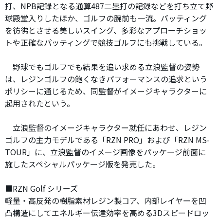
打、NPB記録となる通算487二塁打の記録などを打ち立て野
球殿堂入りしたほか、ゴルフの腕前も一流。バッティング
を彷彿とさせる美しいスイング、多彩なアプローチショッ
トや正確なパッティングで競技ゴルフにも挑戦している。
野球でもゴルフでも結果を追い求める立浪監督の姿勢
は、レジンゴルフの飽くなきパフォーマンスの追求という
ポリシーに通じるため、同監督がイメージキャラクターに
起用されたという。
立浪監督のイメージキャラクター就任にあわせ、レジン
ゴルフの主力モデルである「RZN PRO」および「RZN MS-
TOUR」に、立浪監督のイメージ画像をパッケージ前面に
施したスペシャルパッケージ版を発売した。
■RZN Golf シリーズ
軽量・高反発の樹脂素材レジン製コア、内部レイヤーを凹
凸構造にしてエネルギー伝達効率を高める3Dスピードロッ