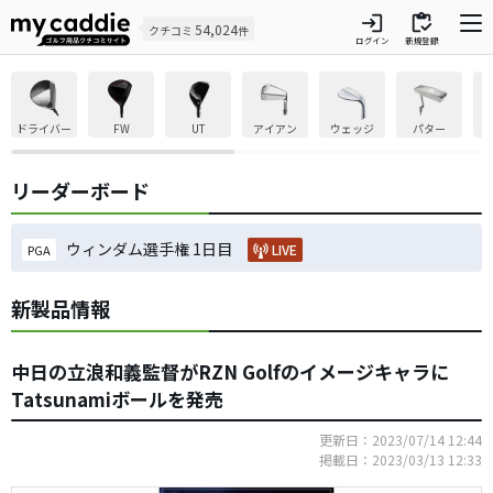
login
inventory
54,024
クチコミ
件
ログイン
新規登録
ドライバー
FW
UT
アイアン
ウェッジ
パター
リーダーボード
ウィンダム選手権 1日目
LIVE
PGA
新製品情報
中日の立浪和義監督がRZN Golfのイメージキャラに
Tatsunamiボールを発売
更新日：2023/07/14 12:44
掲載日：2023/03/13 12:33