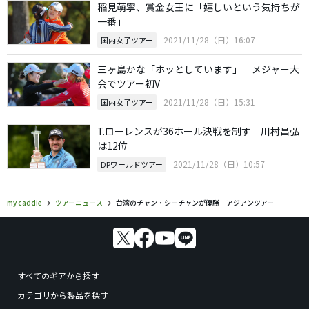
稲見萌寧、賞金女王に「嬉しいという気持ちが
一番」
2021/11/28（日）16:07
国内女子ツアー
三ヶ島かな「ホッとしています」 メジャー大
会でツアー初V
2021/11/28（日）15:31
国内女子ツアー
T.ローレンスが36ホール決戦を制す 川村昌弘
は12位
2021/11/28（日）10:57
DPワールドツアー
my caddie
ツアーニュース
台湾のチャン・シーチャンが優勝 アジアンツアー
すべてのギアから探す
カテゴリから製品を探す