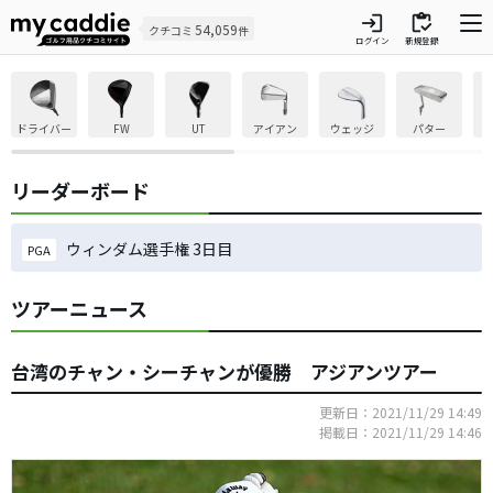
login
inventory
54,059
クチコミ
件
ログイン
新規登録
ドライバー
FW
UT
アイアン
ウェッジ
パター
リーダーボード
ウィンダム選手権 3日目
PGA
ツアーニュース
台湾のチャン・シーチャンが優勝 アジアンツアー
更新日：2021/11/29 14:49
掲載日：2021/11/29 14:46