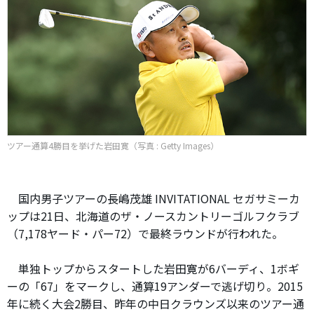
ツアー通算4勝目を挙げた岩田寛（写真 : Getty Images）
国内男子ツアーの長嶋茂雄 INVITATIONAL セガサミーカ
ップは21日、北海道のザ・ノースカントリーゴルフクラブ
（7,178ヤード・パー72）で最終ラウンドが行われた。
単独トップからスタートした岩田寛が6バーディ、1ボギ
ーの「67」をマークし、通算19アンダーで逃げ切り。2015
年に続く大会2勝目、昨年の中日クラウンズ以来のツアー通