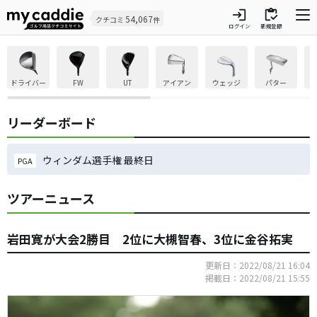
login
inventory
54,067
クチコミ
件
ログイン
新規登録
ドライバー
FW
UT
アイアン
ウェッジ
パター
リーダーボード
ウィンダム選手権 最終日
PGA
ツアーニュース
岩田寛が大会2勝目 2位に大槻智春、3位に金谷拓実
更新日：2022/08/21 16:04
掲載日：2022/08/21 15:55