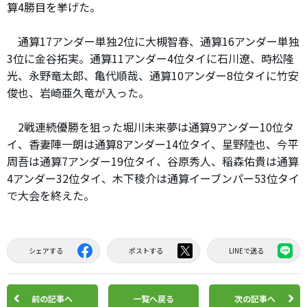
算4勝目を挙げた。
通算17アンダー単独2位に大槻智春、通算16アンダー単独
3位に金谷拓実。通算11アンダー4位タイに石川遼、時松隆
光、永野竜太郎、亀代順哉、通算10アンダー8位タイに竹安
俊也、岩崎亜久竜が入った。
2戦連続優勝を狙った堀川未来夢は通算9アンダー10位タ
イ、香妻陣一朗は通算8アンダー14位タイ、星野陸也、今平
周吾は通算7アンダー19位タイ、谷原秀人、稲森佑貴は通算
4アンダー32位タイ、木下稜介は通算イーブンパー53位タイ
で大会を終えた。
シェアする
ポストする
LINEで送る
前の記事へ
一覧へ戻る
次の記事へ