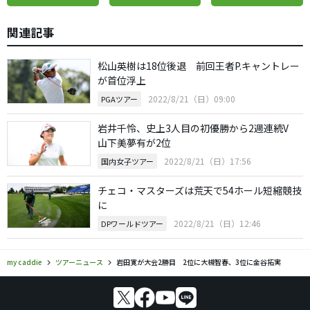
関連記事
松山英樹は18位後退 前回王者P.キャントレー
が首位浮上
2022/8/21（日）09:00
PGAツアー
岩井千怜、史上3人目の初優勝から2週連続V
山下美夢有が2位
2022/8/21（日）17:56
国内女子ツアー
チェコ・マスターズは荒天で54ホール短縮競技
に
2022/8/21（日）12:46
DPワールドツアー
my caddie
ツアーニュース
岩田寛が大会2勝目 2位に大槻智春、3位に金谷拓実