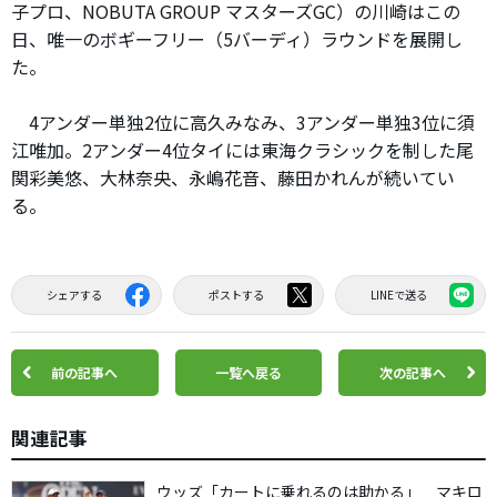
子プロ、NOBUTA GROUP マスターズGC）の川崎はこの
日、唯一のボギーフリー（5バーディ）ラウンドを展開し
た。
4アンダー単独2位に高久みなみ、3アンダー単独3位に須
江唯加。2アンダー4位タイには東海クラシックを制した尾
関彩美悠、大林奈央、永嶋花音、藤田かれんが続いてい
る。
シェアする
ポストする
LINEで送る
前の記事へ
一覧へ戻る
次の記事へ
関連記事
ウッズ「カートに乗れるのは助かる」 マキロ