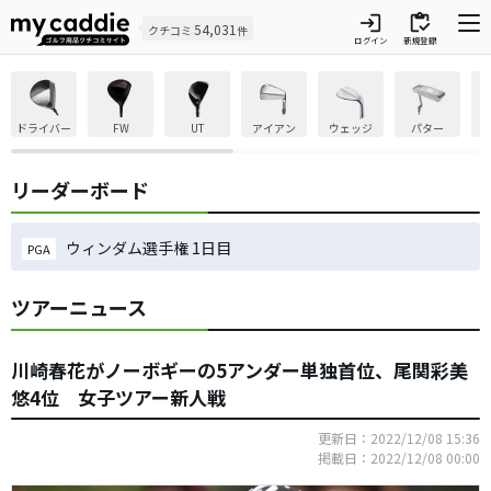
login
inventory
54,031
クチコミ
件
ログイン
新規登録
ドライバー
FW
UT
アイアン
ウェッジ
パター
リーダーボード
ウィンダム選手権 1日目
PGA
ツアーニュース
川崎春花がノーボギーの5アンダー単独首位、尾関彩美
悠4位 女子ツアー新人戦
更新日：2022/12/08 15:36
掲載日：2022/12/08 00:00