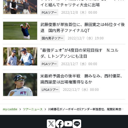
イと組んでチャリティ大会に出場
2022/12/8（木）00:00
PGAツアー
武藤俊憲が単独首位に、藤田寛之は46位タイ後
退 国内男子ファイナルQT
2022/12/7（水）19:00
国内男子ツアー
“最強デュオ”が4度目の栄冠目指す N.コル
ダ、L.トンプソンにも注目
2022/12/7（水）00:00
PGAツアー
米最終予選会の後半戦 勝みなみ、西村優菜、
識西諭里は出場権獲得なるか
2022/12/7（水）00:00
LPGAツアー
my caddie
ツアーニュース
川崎春花がノーボギーの5アンダー単独首位、尾関彩美悠4位 女子ツアー新人戦