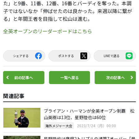
た」と9番、11番、12番、16番とバーディを奪った。本調
子ではないなか「伸ばせたのは良かった。来週以降に繋が
る」と年間王者を目指して松山は進む。
全英オープンのリーダーボードはこちら
シェアする
ポストする
LINEで送る
前の記事へ
一覧へ戻る
次の記事へ
関連記事
ブライアン・ハーマンが全英オープン制覇 松
山英樹は13位、星野陸也は60位
2023/7/24（月）00:00
海外メジャー大会
星野陸也は痛恨2トリプルの通算7オーバー「最