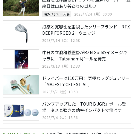
終日は山あり谷ありのゴルフ」
2023/7/24（月）00:00
海外メジャー大会
打感と寛容性を重視したクリーブランド「RTX
DEEP FORGED 2」ウェッジ
2023/7/14（金）12:58
中日の立浪和義監督がRZN Golfのイメージキ
ャラに Tatsunamiボールを発売
2023/3/13（月）12:33
ドライバーは110万円！ 究極なラグジュアリー
「MAJESTY CELESTIAL」
2023/7/7（金）13:53
パンプアップした「TOUR B JGR」ボール登
場 タメと弾きの効率インパクトで飛ばす
2023/7/4（火）18:36
my caddie
ツアーニュース
松山英樹「来週以降に繋がる」全英オープン13位