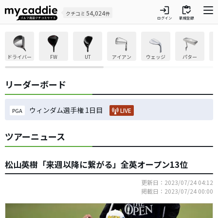
login
inventory
54,024
クチコミ
件
ログイン
新規登録
ドライバー
FW
UT
アイアン
ウェッジ
パター
リーダーボード
ウィンダム選手権 1日目
LIVE
PGA
ツアーニュース
松山英樹「来週以降に繋がる」全英オープン13位
更新日：2023/07/24 04:12
掲載日：2023/07/24 00:00