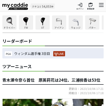
login
inventory
54,053
クチコミ
件
ログイン
新規登録
ドライバー
FW
UT
アイアン
ウェッジ
パター
リーダーボード
ウィンダム選手権 3日目
LIVE
PGA
ツアーニュース
青木瀬令奈ら首位 原英莉花は24位、三浦桃香は53位
更新日：2023/10/06 17:21
掲載日：2023/10/06 17:18