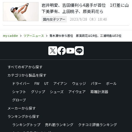
岩井明愛、吉田優利ら4選手が首位 1打差に山
下美夢有、上田桃子、原英莉花ら
2023/9/28（木）18:40
国内女子ツアー
my caddie
ツアーニュース
青木瀬令奈ら首位 原英莉花は24位、三浦桃香は53位
すべてのギアから探す
カテゴリから製品を探す
ドライバー
FW
UT
アイアン
ウェッジ
パター
ボール
シャフト
グリップ
シューズ
アイウェア
距離計測器
グローブ
メーカーから探す
ランキングから探す
ランキングトップ
売れ筋ランキング
クチコミ評価ランキング