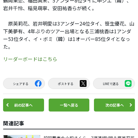
鶴岡果恋、福田真未、5アンダー8位タイに申ジエ（韓）、
岩井千怜、稲見萌寧、安田祐香らが続く。
原英莉花、岩井明愛は3アンダー24位タイ、笹生優花、山
下美夢有、4年ぶりのツアー出場となる三浦桃香は1アンダ
ー53位タイ、イ・ボミ（韓）は1オーバー85位タイとなっ
た。
リーダーボードはこちら
シェアする
ポストする
LINEで送る
前の記事へ
一覧へ戻る
次の記事へ
関連記事