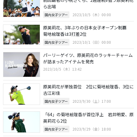
前回覇者の小祝さくら、2週連続V狙う原英莉花
ら出場
2023/10/5（木）00:00
国内女子ツアー
原英莉花、3年ぶりの日本女子オープン制覇
菊地絵理香は3打差2位
2023/10/1（日）00:00
国内女子ツアー
パーリーゲイツ、原英莉花のラッキーチャーム
が詰まったアイテムを発売
2023/10/5（木）13:42
原英莉花が単独首位 2位に菊地絵理香、3位に
古江彩佳
2023/9/30（土）17:00
国内女子ツアー
「64」の菊地絵理香が首位浮上 岩井明愛、原
英莉花ら2位
2023/9/29（金）18:00
国内女子ツアー