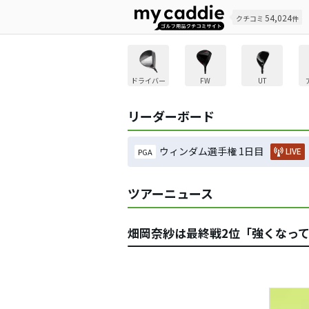
54,024
クチコミ
件
ドライバー
FW
UT
リーダーボード
ウィンダム選手権 1日目
LIVE
PGA
ツアーニュース
畑岡奈紗は最終戦2位「強くなっ