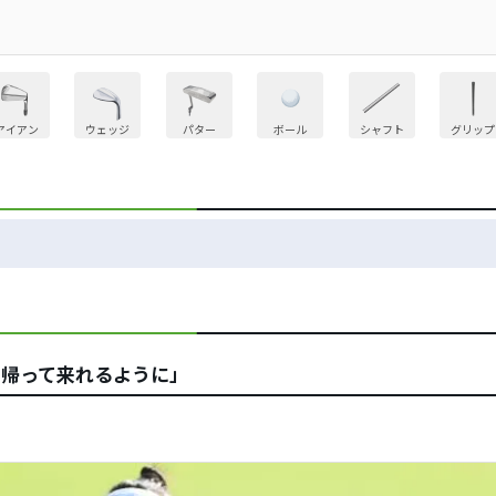
アイアン
ウェッジ
パター
ボール
シャフト
グリップ
て帰って来れるように」