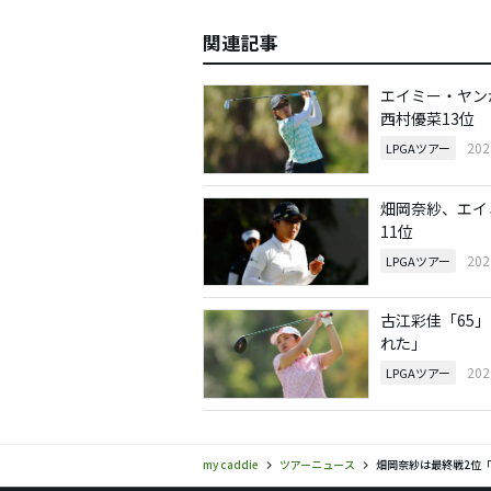
関連記事
エイミー・ヤン
西村優菜13位
20
LPGAツアー
畑岡奈紗、エイ
11位
20
LPGAツアー
古江彩佳「65
れた」
20
LPGAツアー
my caddie
ツアーニュース
畑岡奈紗は最終戦2位