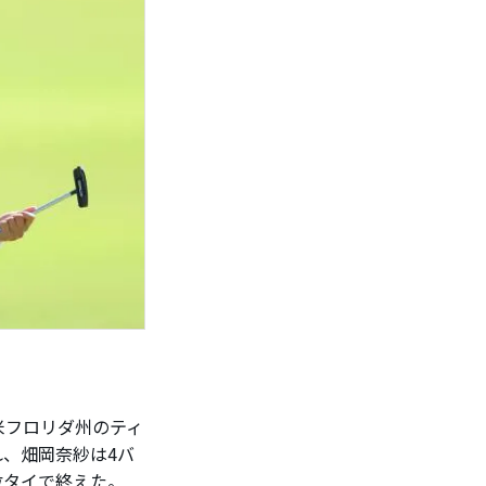
米フロリダ州のティ
れ、畑岡奈紗は4バ
位タイで終えた。