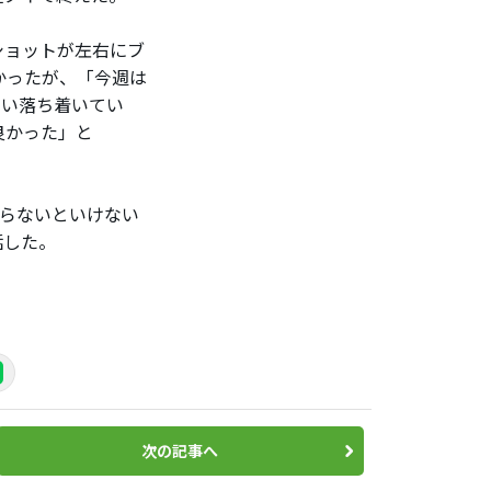
ショットが左右にブ
かったが、「今週は
らい落ち着いてい
良かった」と
張らないといけない
話した。
次の記事へ