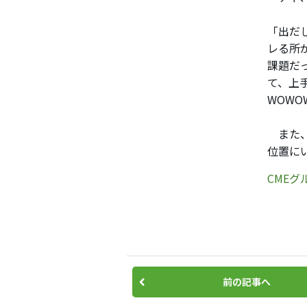
「出だ
レる所
課題だ
て、上
WOW
また、
位置に
CME
前の記事へ