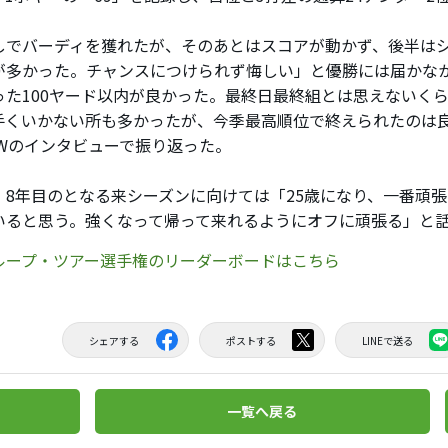
しでバーディを獲れたが、そのあとはスコアが動かず、後半は
が多かった。チャンスにつけられず悔しい」と優勝には届かな
った100ヤード以内が良かった。最終日最終組とは思えないく
手くいかない所も多かったが、今季最高順位で終えられたのは
OWのインタビューで振り返った。
8年目のとなる来シーズンに向けては「25歳になり、一番頑
いると思う。強くなって帰って来れるようにオフに頑張る」と
グループ・ツアー選手権のリーダーボードはこちら
シェアする
ポストする
LINEで送る
一覧へ戻る