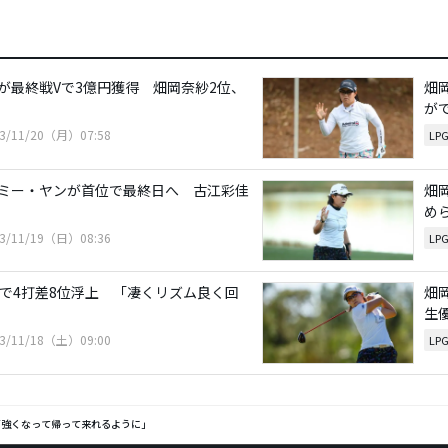
が最終戦Vで3億円獲得 畑岡奈紗2位、
畑
が
23/11/20（月）07:58
LP
ミー・ヤンが首位で最終日へ 古江彩佳
畑
め
23/11/19（日）08:36
LP
」で4打差8位浮上 「凄くリズム良く回
畑
生
23/11/18（土）09:00
LP
「強くなって帰って来れるように」