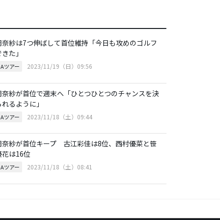
岡奈紗は7つ伸ばして首位維持「今日も攻めのゴルフ
できた」
2023/11/19（日）09:56
GAツアー
岡奈紗が首位で週末へ「ひとつひとつのチャンスを決
られるように」
2023/11/18（土）09:44
GAツアー
岡奈紗が首位キープ 古江彩佳は8位、西村優菜と笹
優花は16位
2023/11/18（土）08:41
GAツアー