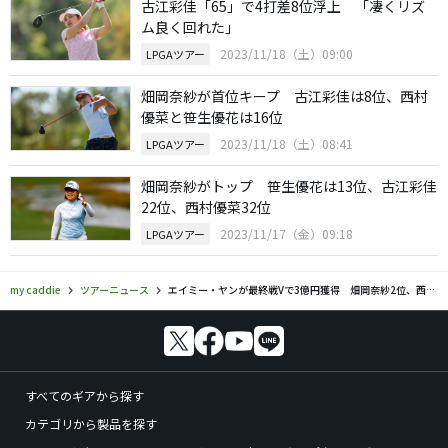
古江彩佳「65」で4打差8位浮上 「凄くリズ
ム良く回れた」
2023/11/18（土）09:00
LPGAツアー
畑岡奈紗が首位キープ 古江彩佳は8位、西村
優菜と笹生優花は16位
2023/11/18（土）08:41
LPGAツアー
畑岡奈紗がトップ 笹生優花は13位、古江彩佳
22位、西村優菜32位
2023/11/17（金）09:18
LPGAツアー
my caddie
ツアーニュース
エイミー・ヤンが最終戦Vで3億円獲得 畑岡奈紗2位、西村優菜13位
すべてのギアから探す
カテゴリから製品を探す