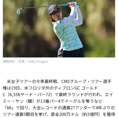
畑岡奈紗（写真：Getty Images）
米女子ツアーの今季最終戦、CMEグループ・ツアー選手
権は19日、米フロリダ州のティブロンGC ゴールド
C（6,556ヤード・パー72）で最終ラウンドが行われ、エイ
ミー・ヤン（韓）が13番パー4でイーグルを奪うなど
「66」で回り、大会レコードの通算27アンダーで4年ぶりの
ツアー通算5勝目を挙げ、賞金200万ドル（約3億円）を獲得