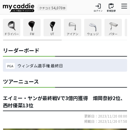
login
inventory
54,070
クチコミ
件
ログイン
新規登録
ドライバー
FW
UT
アイアン
ウェッジ
パター
リーダーボード
ウィンダム選手権 最終日
PGA
ツアーニュース
エイミー・ヤンが最終戦Vで3億円獲得 畑岡奈紗2位、
西村優菜13位
更新日：2023/11/20 08:00
掲載日：2023/11/20 07:58