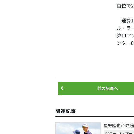
首位で
通算1
ル・ラ
算11
ンダー
前の記事へ
関連記事
星野陸也が3打
DPワールドツアー