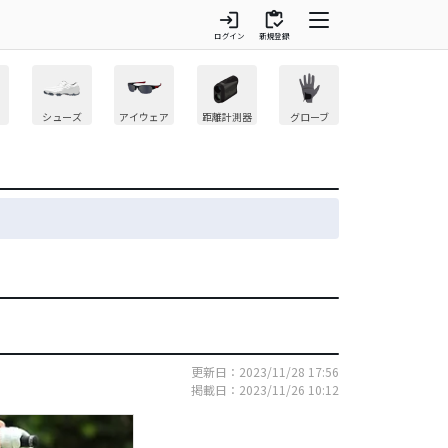
login
inventory
ログイン
新規登録
シューズ
アイウェア
距離計測器
グローブ
更新日：2023/11/28 17:56
掲載日：2023/11/26 10:12