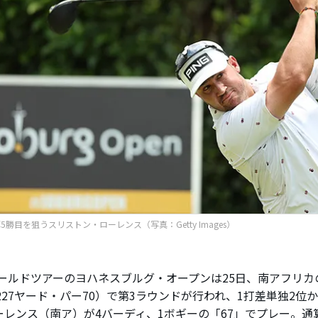
5勝目を狙うスリストン・ローレンス（写真：Getty Images）
ールドツアーのヨハネスブルグ・オープンは25日、南アフリカ
,227ヤード・パー70）で第3ラウンドが行われ、1打差単独2位
ーレンス（南ア）が4バーディ、1ボギーの「67」でプレー。通