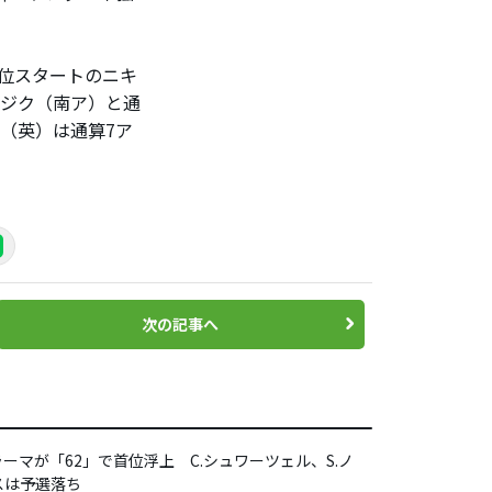
位スタートのニキ
スジク（南ア）と通
（英）は通算7ア
次の記事へ
ラーマが「62」で首位浮上 C.シュワーツェル、S.ノ
スは予選落ち