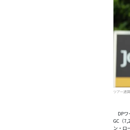
ツアー通算
DPワ
GC（7
ン・ロ