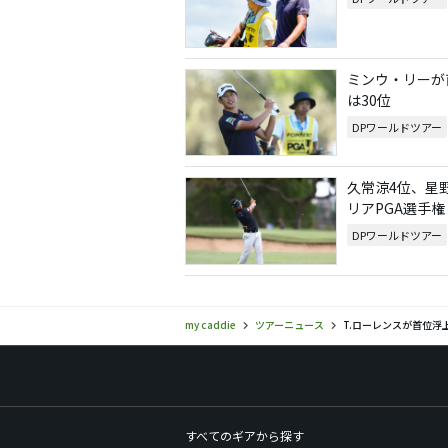
ミンウ・リーが
は30位
DPワールドツアー
久常涼4位、星
リアPGA選手権
DPワールドツアー
my caddie
ツアーニュース
T.ローレンスが首位浮
すべてのギアから探す