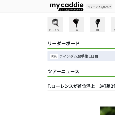
54,024
クチコミ
件
ドライバー
FW
UT
リーダーボード
ウィンダム選手権 1日目
PGA
ツアーニュース
T.ローレンスが首位浮上 3打差2