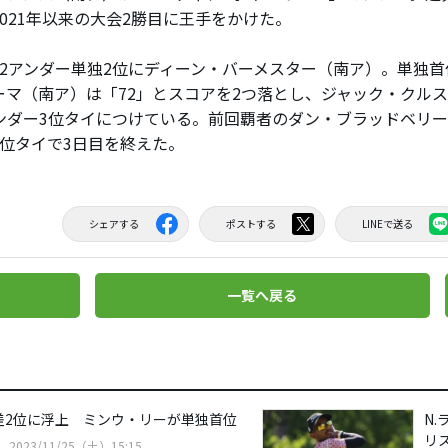
2021年以来の大会2勝目に王手をかけた。
2アンダー単独2位にディーン・バーメスター（南ア）。単独首
ーマ（南ア）は「72」とスコアを2つ落とし、ジャック・クル
アンダー3位タイにつけている。前回覇者のダン・ブラッドベリー
8位タイで3日目を終えた。
シェアする
ポストする
LINEで送る
一覧へ戻る
差2位に浮上 ミンウ・リーが単独首位
N.
リ
2023/11/25（土）15:15