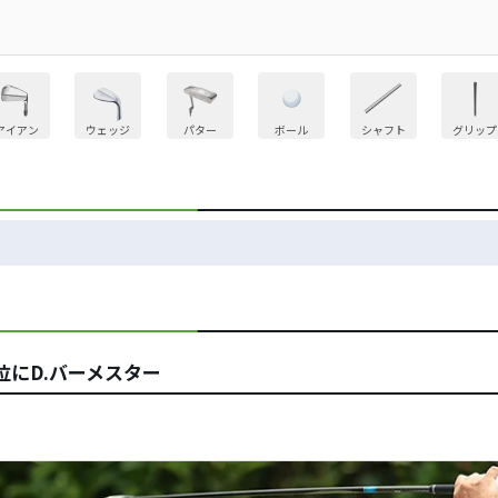
アイアン
ウェッジ
パター
ボール
シャフト
グリップ
位にD.バーメスター