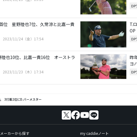
D
首位 星野陸也7位、久常涼と比嘉一貴
T
OP
2023/11/24（金）17:54
D
野陸也10位、比嘉一貴16位 オーストラ
昨
ヨ
2023/11/23（木）17:34
D
上 3打差2位にD.バーメスター
メーカーから探す
my caddieノート