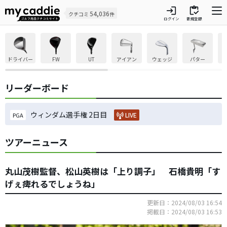
login
inventory
54,036
クチコミ
件
ログイン
新規登録
ドライバー
FW
UT
アイアン
ウェッジ
パター
リーダーボード
ウィンダム選手権 2日目
LIVE
PGA
ツアーニュース
丸山茂樹監督、松山英樹は「上り調子」 石橋貴明「す
げぇ痺れるでしょうね」
更新日：2024/08/03 16:54
掲載日：2024/08/03 16:53