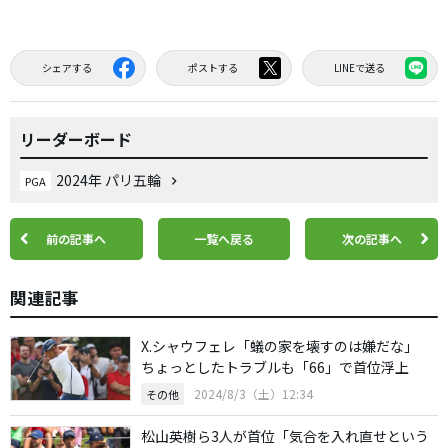
シェアする
ポストする
LINEで送る
リーダーボード
2024年 パリ五輪
PGA
前の記事へ
一覧へ戻る
次の記事へ
関連記事
X.シャウフェレ「蟻の家を壊すのは嫌だな」
ちょっとしたトラブルも「66」で首位浮上
2024/8/3（土）12:34
その他
松山英樹ら3人が首位「気合を入れ直せという