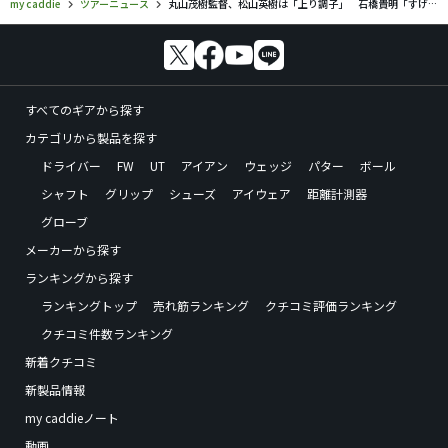
my caddie
ツアーニュース
丸山茂樹監督、松山英樹は「上り調子」 石橋貴明「すげぇ痺れるでしょうね」
すべてのギアから探す
カテゴリから製品を探す
ドライバー
FW
UT
アイアン
ウェッジ
パター
ボール
シャフト
グリップ
シューズ
アイウェア
距離計測器
グローブ
メーカーから探す
ランキングから探す
ランキングトップ
売れ筋ランキング
クチコミ評価ランキング
クチコミ件数ランキング
新着クチコミ
新製品情報
my caddieノート
動画