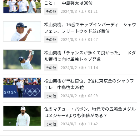
こと」 中島啓太は30位
2024/8/3（土）01:21
その他
松山英樹、16番でチップインバーディ シャウ
フェレ、フリートウッド並び首位
2024/8/3（土）01:07
その他
松山英樹「チャンスが多くて良かった」 メダ
ル獲得に向け単独トップ発進
2024/8/2（金）11:14
その他
松山英樹が単独首位、2位に東京金のシャウフ
ェレ 中島啓太29位
2024/8/2（金）08:09
その他
仏のマチュー・パボン、地元での五輪金メダル
はメジャーVよりも価値がある？
2024/8/1（木）11:42
その他