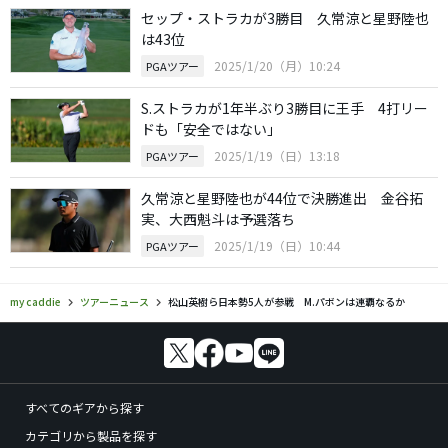
セップ・ストラカが3勝目 久常涼と星野陸也
は43位
2025/1/20（月）10:24
PGAツアー
S.ストラカが1年半ぶり3勝目に王手 4打リー
ドも「安全ではない」
2025/1/19（日）13:18
PGAツアー
久常涼と星野陸也が44位で決勝進出 金谷拓
実、大西魁斗は予選落ち
2025/1/19（日）10:44
PGAツアー
my caddie
ツアーニュース
松山英樹ら日本勢5人が参戦 M.パボンは連覇なるか
すべてのギアから探す
カテゴリから製品を探す