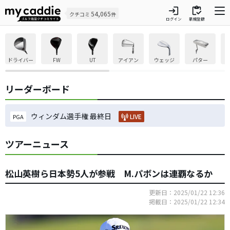
login
inventory
54,065
クチコミ
件
ログイン
新規登録
ドライバー
FW
UT
アイアン
ウェッジ
パター
リーダーボード
ウィンダム選手権 最終日
LIVE
PGA
ツアーニュース
松山英樹ら日本勢5人が参戦 M.パボンは連覇なるか
更新日：2025/01/22 12:36
掲載日：2025/01/22 12:34