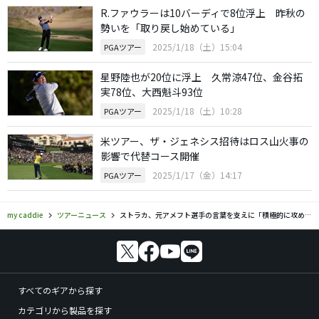
R.ファウラーは10バーディで8位浮上 昨秋の
勢いを「取り戻し始めている」
2025/1/18（土）15:04
PGAツアー
星野陸也が20位に浮上 久常涼47位、金谷拓
実78位、大西魁斗93位
2025/1/18（土）10:28
PGAツアー
米ツアー、ザ・ジェネシス招待はロス山火事の
影響で代替コース開催
2025/1/17（金）14:17
PGAツアー
my caddie
ツアーニュース
ストラカ、元アメフト選手の言葉を支えに「積極的に攻め続けた」
すべてのギアから探す
カテゴリから製品を探す