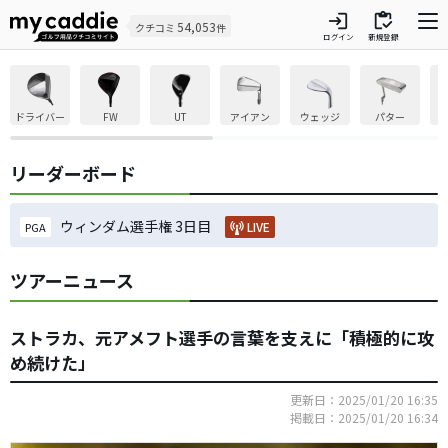
login
inventory
54,053
クチコミ
件
ログイン
新規登録
ドライバー
FW
UT
アイアン
ウェッジ
パター
リーダーボード
ウィンダム選手権 3日目
LIVE
PGA
ツアーニュース
ストラカ、元アメフト選手の言葉を支えに「積極的に攻
め続けた」
更新日：2025/01/20 16:35
掲載日：2025/01/20 16:34