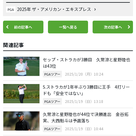
2025年 ザ・アメリカン・エキスプレス
PGA
前の記事へ
一覧へ戻る
次の記事へ
関連記事
セップ・ストラカが3勝目 久常涼と星野陸也
は43位
2025/1/20（月）10:24
PGAツアー
S.ストラカが1年半ぶり3勝目に王手 4打リー
ドも「安全ではない」
2025/1/19（日）13:18
PGAツアー
久常涼と星野陸也が44位で決勝進出 金谷拓
実、大西魁斗は予選落ち
2025/1/19（日）10:44
PGAツアー