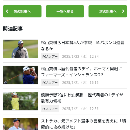
前の記事へ
一覧へ戻る
次の記事へ
関連記事
松山英樹ら日本勢5人が参戦 M.パボンは連覇
なるか
2025/1/22（水）12:34
PGAツアー
松山英樹は歴代覇者のデイ、ホーマと同組に
ファーマーズ・インシュランスOP
2025/1/21（火）16:16
PGAツアー
優勝予想2位に松山英樹 歴代覇者のJ.デイが
最有力候補
2025/1/21（火）12:56
PGAツアー
ストラカ、元アメフト選手の言葉を支えに「積
極的に攻め続けた」