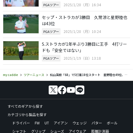
2025/1/20（月）16:34
PGAツアー
セップ・ストラカが3勝目 久常涼と星野陸也
は43位
2025/1/20（月）10:24
PGAツアー
S.ストラカが1年半ぶり3勝目に王手 4打リー
ドも「安全ではない」
2025/1/19（日）13:18
PGAツアー
my caddie
ツアーニュース
松山英樹「68」で5打差18位スタート 星野陸也49位、金谷拓実65位
すべてのギアから探す
カテゴリから製品を探す
ドライバー
FW
UT
アイアン
ウェッジ
パター
ボール
シャフト
グリップ
シューズ
アイウェア
距離計測器