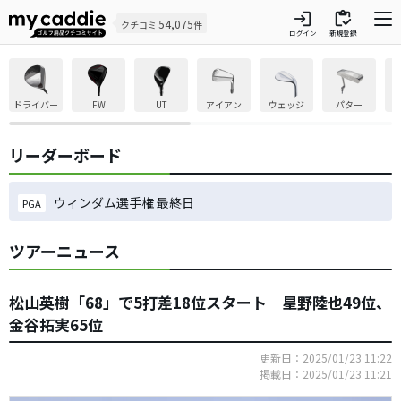
login
inventory
54,075
クチコミ
件
ログイン
新規登録
ドライバー
FW
UT
アイアン
ウェッジ
パター
リーダーボード
ウィンダム選手権 最終日
PGA
ツアーニュース
松山英樹「68」で5打差18位スタート 星野陸也49位、
金谷拓実65位
更新日：2025/01/23 11:22
掲載日：2025/01/23 11:21