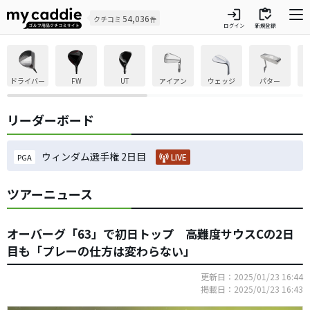
login
inventory
54,036
クチコミ
件
ログイン
新規登録
ドライバー
FW
UT
アイアン
ウェッジ
パター
リーダーボード
ウィンダム選手権 2日目
LIVE
PGA
ツアーニュース
オーバーグ「63」で初日トップ 高難度サウスCの2日
目も「プレーの仕方は変わらない」
更新日：2025/01/23 16:44
掲載日：2025/01/23 16:43