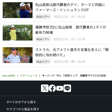
松山英樹は歴代覇者のデイ、ホーマと同組に
ファーマーズ・インシュランスOP
2025/1/21（火）16:16
PGAツアー
優勝予想2位に松山英樹 歴代覇者のJ.デイが
最有力候補
2025/1/21（火）12:56
PGAツアー
ストラカ、元アメフト選手の言葉を支えに「積
極的に攻め続けた」
2025/1/20（月）16:34
PGAツアー
my caddie
ツアーニュース
オーバーグ「63」で初日トップ 高難度サウスCの2日目も「プレーの仕方は変わらない」
すべてのギアから探す
カテゴリから製品を探す