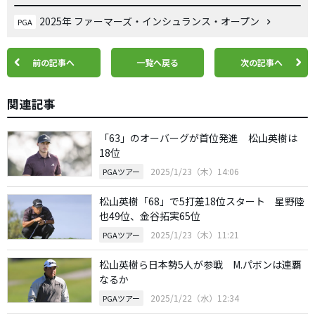
2025年 ファーマーズ・インシュランス・オープン
PGA
前の記事へ
一覧へ戻る
次の記事へ
関連記事
「63」のオーバーグが首位発進 松山英樹は
18位
2025/1/23（木）14:06
PGAツアー
松山英樹「68」で5打差18位スタート 星野陸
也49位、金谷拓実65位
2025/1/23（木）11:21
PGAツアー
松山英樹ら日本勢5人が参戦 M.パボンは連覇
なるか
2025/1/22（水）12:34
PGAツアー