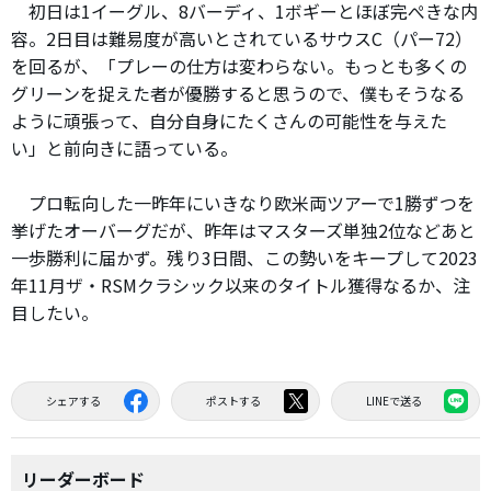
初日は1イーグル、8バーディ、1ボギーとほぼ完ぺきな内
容。2日目は難易度が高いとされているサウスC（パー72）
を回るが、「プレーの仕方は変わらない。もっとも多くの
グリーンを捉えた者が優勝すると思うので、僕もそうなる
ように頑張って、自分自身にたくさんの可能性を与えた
い」と前向きに語っている。
プロ転向した一昨年にいきなり欧米両ツアーで1勝ずつを
挙げたオーバーグだが、昨年はマスターズ単独2位などあと
一歩勝利に届かず。残り3日間、この勢いをキープして2023
年11月ザ・RSMクラシック以来のタイトル獲得なるか、注
目したい。
シェアする
ポストする
LINEで送る
リーダーボード