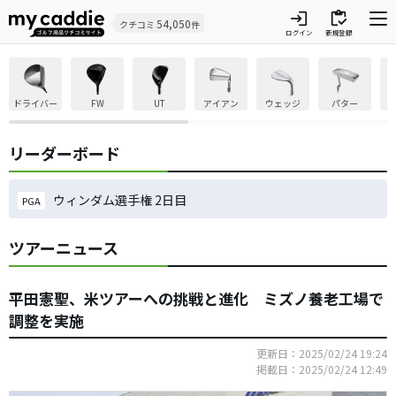
login
inventory
54,050
クチコミ
件
ログイン
新規登録
ドライバー
FW
UT
アイアン
ウェッジ
パター
リーダーボード
ウィンダム選手権 2日目
PGA
ツアーニュース
平田憲聖、米ツアーへの挑戦と進化 ミズノ養老工場で
調整を実施
更新日：2025/02/24 19:24
掲載日：2025/02/24 12:49