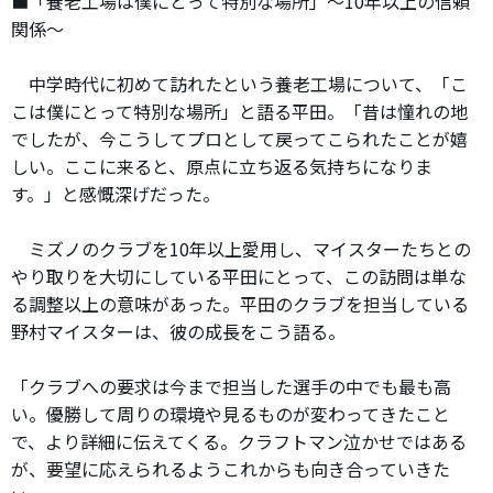
■「養老工場は僕にとって特別な場所」～10年以上の信頼
関係～
中学時代に初めて訪れたという養老工場について、「こ
こは僕にとって特別な場所」と語る平田。「昔は憧れの地
でしたが、今こうしてプロとして戻ってこられたことが嬉
しい。ここに来ると、原点に立ち返る気持ちになりま
す。」と感慨深げだった。
ミズノのクラブを10年以上愛用し、マイスターたちとの
やり取りを大切にしている平田にとって、この訪問は単な
る調整以上の意味があった。平田のクラブを担当している
野村マイスターは、彼の成長をこう語る。
「クラブへの要求は今まで担当した選手の中でも最も高
い。優勝して周りの環境や見るものが変わってきたこと
で、より詳細に伝えてくる。クラフトマン泣かせではある
が、要望に応えられるようこれからも向き合っていきた