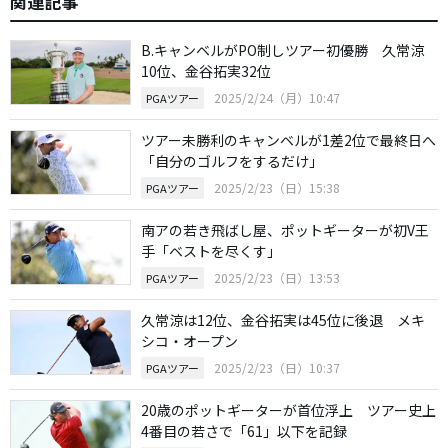
関連記事
B.キャンベルがPO制しツアー初優勝 久常涼
10位、金谷拓実32位
2025/2/24（月）10:47
PGAツアー
ツアー未勝利のキャンベルが1差2位で最終日へ
「自分のゴルフをするだけ」
2025/2/23（日）15:38
PGAツアー
南アの若き飛ばし屋、ポットギーターが初V王
手「ベストを尽くす」
2025/2/23（日）13:53
PGAツアー
久常涼は12位、金谷拓実は45位に後退 メキ
シコ・オープン
2025/2/23（日）10:37
PGAツアー
20歳のポットギーターが首位浮上 ツアー史上
4番目の若さで「61」以下を記録