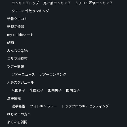
ランキングトップ
売れ筋ランキング
クチコミ評価ランキング
クチコミ件数ランキング
新着クチコミ
新製品情報
my caddieノート
動画
みんなのQ&A
ゴルフ場検索
ツアー情報
ツアーニュース
ツアーランキング
大会スケジュール
米国男子
米国女子
国内男子
国内女子
選手情報
選手名鑑
フォトギャラリー
トッププロのギアセッティング
はじめての方へ
よくある質問