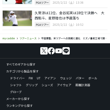
2025/2/22（土）13:36
PGAツアー
久常涼は11位、金谷拓実は18位で決勝へ 大
西魁斗、星野陸也は予選落ち
2025/2/22（土）10:52
PGAツアー
my caddie
ツアーニュース
平田憲聖、米ツアーへの挑戦と進化 ミズノ養老工場で調整を実施
すべてのギアから探す
カテゴリから製品を探す
ドライバー
FW
UT
アイアン
ウェッジ
パター
ボール
シャフト
グリップ
シューズ
アイウェア
距離計測器
グローブ
メーカーから探す
ランキングから探す