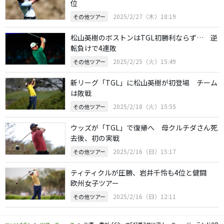
位
2025/2/27（木）18:19
その他ツアー
松山英樹のボストンはTGL初勝利ならず… 逆
転負けで4連敗
2025/2/25（火）15:49
その他ツアー
新リーグ「TGL」に松山英樹が初登場 チーム
は敗戦
2025/2/18（火）15:55
その他ツアー
ウッズが「TGL」で復帰へ 母クルチダさん死
去後、初の実戦
2025/2/16（日）15:17
その他ツアー
ティティクルが圧勝、岩井千怜も4位と健闘
欧州女子ツアー
2025/2/16（日）12:11
その他ツアー
my caddie
ツアーニュース
比嘉一貴が「62」で5打差3位に浮上 ニュージーランドOP