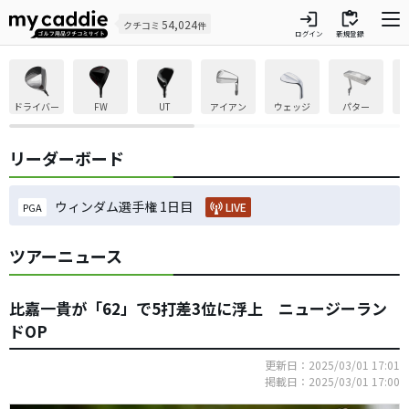
login
inventory
54,024
クチコミ
件
ログイン
新規登録
ドライバー
FW
UT
アイアン
ウェッジ
パター
リーダーボード
ウィンダム選手権 1日目
LIVE
PGA
ツアーニュース
比嘉一貴が「62」で5打差3位に浮上 ニュージーラン
ドOP
更新日：2025/03/01 17:01
掲載日：2025/03/01 17:00