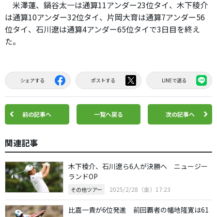
米澤蓮、鍋谷太一は通算11アンダー23位タイ、木下稜介
は通算10アンダー32位タイ、片岡大育は通算7アンダー56
位タイ、石川遼は通算4アンダー65位タイで3日目を終え
た。
シェアする
ポストする
LINEで送る
前の記事へ
一覧へ戻る
次の記事へ
関連記事
木下稜介、石川遼ら6人が決勝へ ニュージー
ランドOP
2025/2/28（金）17:23
その他ツアー
比嘉一貴が6位発進 前回覇者の幡地隆寛は61