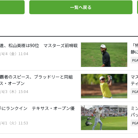
一覧へ戻る
発進、松山英樹は90位 マスターズ前哨戦
「
静
5/4/4（金）11:04
PG
年覇者のスピース、ブラッドリーと同組
マ
ス・オープン
テ
5/4/3（木）15:04
PG
手にランクイン テキサス・オープン優
ミ
パ
5/4/1（火）11:53
PG