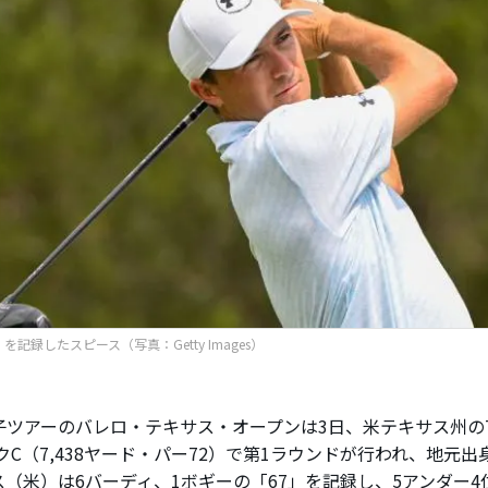
を記録したスピース（写真：Getty Images）
ツアーのバレロ・テキサス・オープンは3日、米テキサス州のT
クC（7,438ヤード・パー72）で第1ラウンドが行われ、地元
ス（米）は6バーディ、1ボギーの「67」を記録し、5アンダー