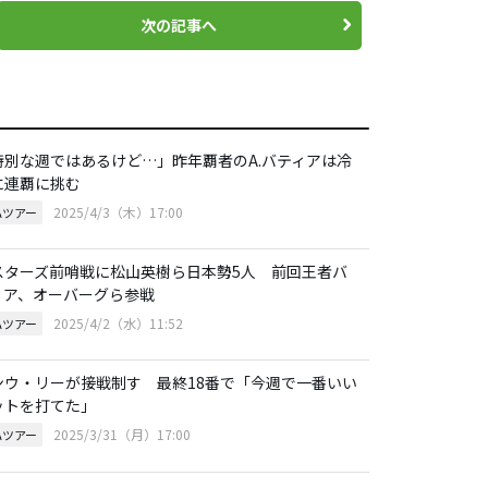
次の記事へ
特別な週ではあるけど…」昨年覇者のA.バティアは冷
に連覇に挑む
2025/4/3（木）17:00
Aツアー
スターズ前哨戦に松山英樹ら日本勢5人 前回王者バ
ィア、オーバーグら参戦
2025/4/2（水）11:52
Aツアー
ンウ・リーが接戦制す 最終18番で「今週で一番いい
ットを打てた」
2025/3/31（月）17:00
Aツアー