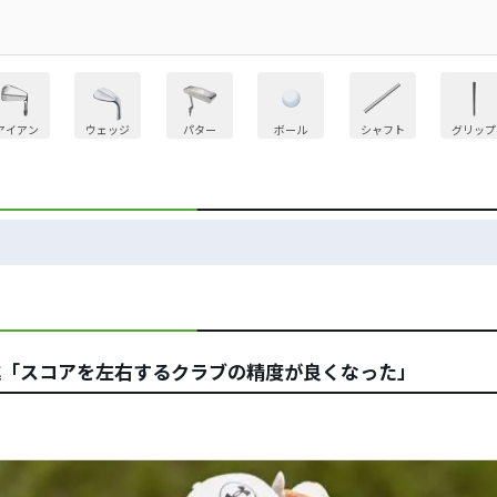
アイアン
ウェッジ
パター
ボール
シャフト
グリップ
進「スコアを左右するクラブの精度が良くなった」