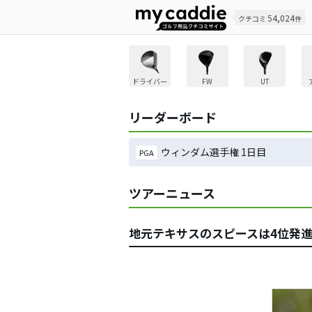
54,024
クチコミ
件
ドライバー
FW
UT
リーダーボード
ウィンダム選手権 1日目
PGA
ツアーニュース
地元テキサスのスピースは4位発