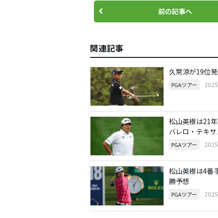
前の記事へ
関連記事
久常涼が19位
202
PGAツアー
松山英樹は21
バレロ・テキサ
202
PGAツアー
松山英樹は4番
勝予想
202
PGAツアー