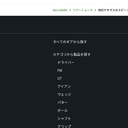
my caddie
ツアーニュース
地元テキサスのスピー
すべてのギアから探す
カテゴリから製品を探す
ドライバー
FW
UT
アイアン
ウェッジ
パター
ボール
シャフト
グリップ