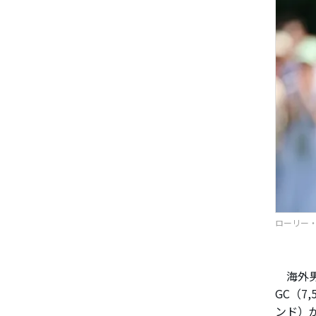
ローリー・マ
海外男
GC（7
ンド）