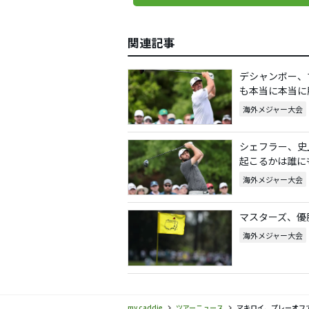
関連記事
デシャンボー、
も本当に本当に
海外メジャー大会
シェフラー、史
起こるかは誰に
海外メジャー大会
マスターズ、優
海外メジャー大会
my caddie
ツアーニュース
マキロイ、プレーオフ