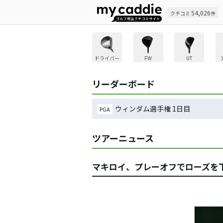
54,026
クチコミ
件
ドライバー
FW
UT
リーダーボード
ウィンダム選手権 1日目
PGA
ツアーニュース
マキロイ、プレーオフでローズを