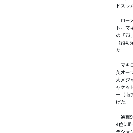
ドスラ
ローズ
ト。マ
の「7
（約4
た。
マキロイ
英オー
大メジ
ャケッ
ー（南
げた。
通算9
4位に
デシャ