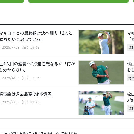
マキロイとの最終組対決へ闘志「2人と
マ
勝ちたいと思っている」
「
2025/4/13（日）16:08
海
上4人目の連覇へ7打差逆転なるか「何が
松
も分からない」
を
2025/4/13（日）12:16
海
勝賞金は過去最高の約6億円
松
2位
2025/4/13（日）09:39
海
でローズを下し生涯グランドスラム達成 松山英樹は21位