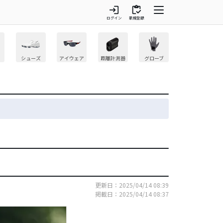
login
inventory
ログイン
新規登録
シューズ
アイウェア
距離計測器
グローブ
更新日：2025/04/14 08:39
掲載日：2025/04/14 08:37