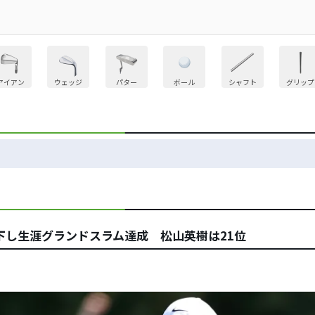
アイアン
ウェッジ
パター
ボール
シャフト
グリップ
下し生涯グランドスラム達成 松山英樹は21位