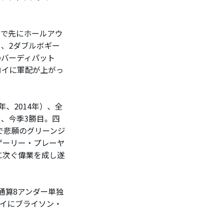
ーで先にホールアウ
ー、2ダブルボギー
のバーディパット
ロイに軍配が上がっ
、2014年）、全
目、今季3勝目。四
で悲願のグリーンジ
ゲーリー・プレーヤ
に次ぐ偉業を成し遂
通算8アンダー単独
タイにブライソン・