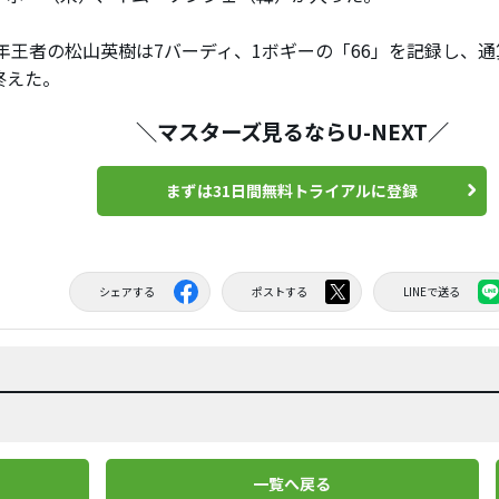
1年王者の松山英樹は7バーディ、1ボギーの「66」を記録し、通
終えた。
＼マスターズ見るならU-NEXT／
まずは31日間無料トライアルに登録
シェアする
ポストする
LINEで送る
一覧へ戻る