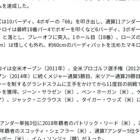
ムを達成した。
は10バーディ、4ボギーの「66」を叩き出し、通算11アンダ
キロイは最終18番パー4でボギーを叩くなど6バーディ、3ボギ
3」と落とし、プレーオフに突入。1ホール目（18番）、ローズ
.5m）は惜しくも外れ、約60cmのバーディパットを沈めたマキ
は全米オープン（2011年）、全米プロゴルフ選手権（2012年
プン（2014年）に続くメジャー通算5勝目、米ツアー通算29勝
ャーを制するグランドスラムに王手をかけてから11度目の挑戦
トを獲得。ジーン・サラゼン（米）、ベン・ホーガン（米）、
ア）、ジャック・ニクラウス（米）、タイガー・ウッズ（米）
アンダー単独3位に2018年覇者のパトリック・リード（米）、
昨年覇者のスコッティ・シェフラー（米）、通算7アンダー5位
ンボー（米）、イム・ソンジェ（韓）が入った。