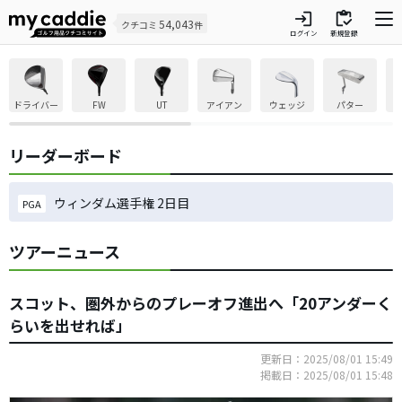
login
inventory
54,043
クチコミ
件
ログイン
新規登録
ドライバー
FW
UT
アイアン
ウェッジ
パター
リーダーボード
ウィンダム選手権 2日目
PGA
ツアーニュース
スコット、圏外からのプレーオフ進出へ「20アンダーく
らいを出せれば」
更新日：2025/08/01 15:49
掲載日：2025/08/01 15:48