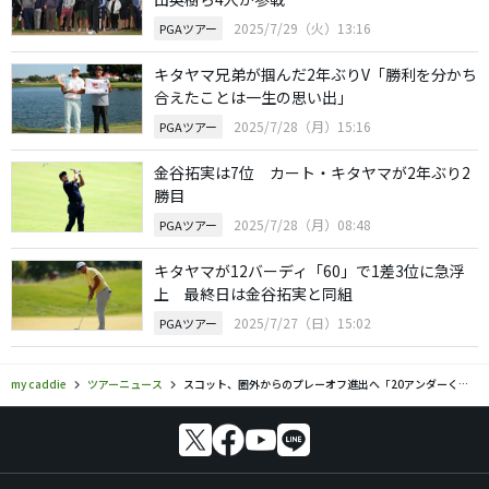
2025/7/29（火）13:16
PGAツアー
キタヤマ兄弟が掴んだ2年ぶりV「勝利を分かち
合えたことは一生の思い出」
2025/7/28（月）15:16
PGAツアー
金谷拓実は7位 カート・キタヤマが2年ぶり2
勝目
2025/7/28（月）08:48
PGAツアー
キタヤマが12バーディ「60」で1差3位に急浮
上 最終日は金谷拓実と同組
2025/7/27（日）15:02
PGAツアー
my caddie
ツアーニュース
スコット、圏外からのプレーオフ進出へ「20アンダーくらいを出せれば」