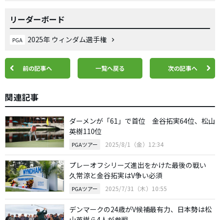
リーダーボード
2025年 ウィンダム選手権
PGA
前の記事へ
一覧へ戻る
次の記事へ
関連記事
ダーメンが「61」で首位 金谷拓実64位、松山
英樹110位
2025/8/1（金）12:34
PGAツアー
プレーオフシリーズ進出をかけた最後の戦い
久常涼と金谷拓実はV争い必須
2025/7/31（木）10:55
PGAツアー
デンマークの24歳がV候補最有力、日本勢は松
山英樹ら4人が参戦