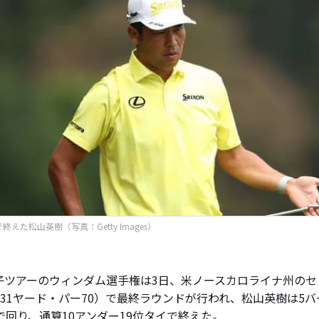
終えた松山英樹（写真：Getty Images）
ツアーのウィンダム選手権は3日、米ノースカロライナ州のセ
,131ヤード・パー70）で最終ラウンドが行われ、松山英樹は5
で回り、通算10アンダー19位タイで終えた。