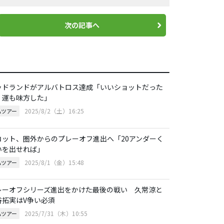
次の記事へ
ッドランドがアルバトロス達成「いいショットだった
、運も味方した」
2025/8/2（土）16:25
Aツアー
コット、圏外からのプレーオフ進出へ「20アンダーく
いを出せれば」
2025/8/1（金）15:48
Aツアー
レーオフシリーズ進出をかけた最後の戦い 久常涼と
谷拓実はV争い必須
2025/7/31（木）10:55
Aツアー