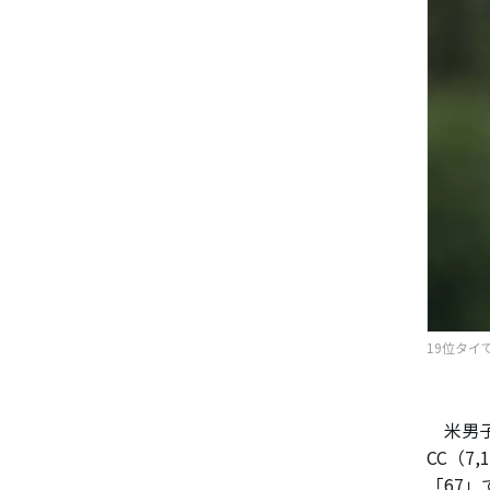
19位タイで
米男子
CC（7
「67」