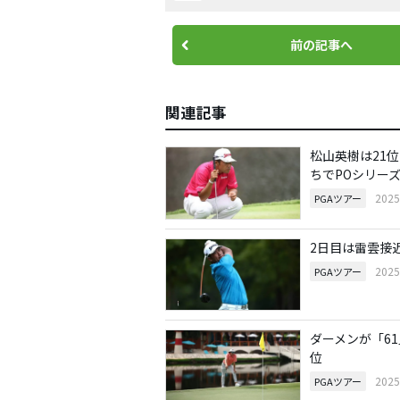
前の記事へ
関連記事
松山英樹は21
ちでPOシリー
202
PGAツアー
2日目は雷雲接
202
PGAツアー
ダーメンが「61
位
202
PGAツアー