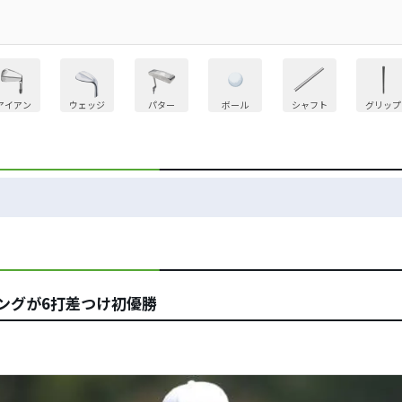
アイアン
ウェッジ
パター
ボール
シャフト
グリップ
ングが6打差つけ初優勝