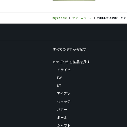
my caddie
ツアーニュース
松山英樹は19位 キ
すべてのギアから探す
カテゴリから製品を探す
ドライバー
FW
UT
アイアン
ウェッジ
パター
ボール
シャフト