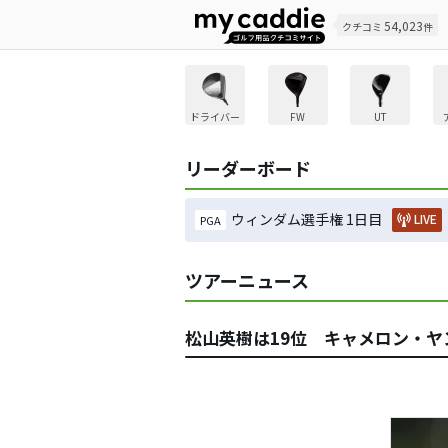
54,023
クチコミ
件
ドライバー
FW
UT
リーダーボード
ウィンダム選手権 1日目
LIVE
PGA
ツアーニュース
松山英樹は19位 キャメロン・ヤ