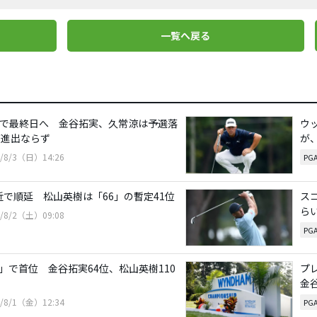
一覧へ戻る
位で最終日へ 金谷拓実、久常涼は予選落
ウ
ズ進出ならず
が
5/8/3（日）14:26
PG
近で順延 松山英樹は「66」の暫定41位
ス
ら
5/8/2（土）09:08
PG
」で首位 金谷拓実64位、松山英樹110
プ
金
5/8/1（金）12:34
PG