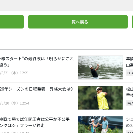
一覧へ戻る
一線スタート”の最終戦は「明らかにこれ
年
違う」
山
5/8/21（木）12:21
PG
026年シーズンの日程発表 昇格大会は9
松
手
5/8/20（水）12:54
PG
終戦で勝てば年間王者は公平か不公平
シ
ンクはシェフラーが独走
の