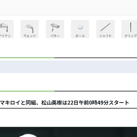
アイアン
ウェッジ
パター
ボール
シャフト
グリップ
マキロイと同組、松山英樹は22日午前0時49分スタート