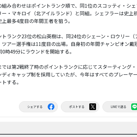
組み合わせはポイントランク順で、同1位のスコッティ・シェ
リー・マキロイ（北アイルランド）と同組。シェフラーは史上初
史上最多4度目の年間王者を狙う。
トランク23位の松山英樹は、同24位のシェーン・ロウリー（
。ツアー選手権は11度目の出場。自身初の年間チャンピオン戴
前0時49分にラウンドを開始する。
では第2戦終了時のポイントランクに応じてスターティング・
ンディキャップ制を採用していたが、今年はすべてのプレーヤ
ートする。
シェアする
ポストする
LINEで送る