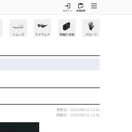
login
inventory
ログイン
新規登録
シューズ
アイウェア
距離計測器
グローブ
更新日：2025/08/21 13:42
掲載日：2025/08/21 13:41