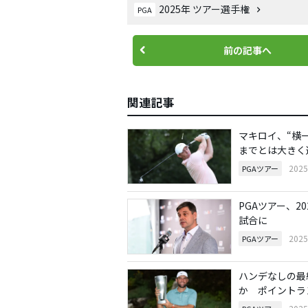
2025年 ツアー選手権
PGA
前の記事へ
関連記事
マキロイ、“横
までとは大きく
202
PGAツアー
PGAツアー、2
試合に
202
PGAツアー
ハンデなしの最
か ポイントラ