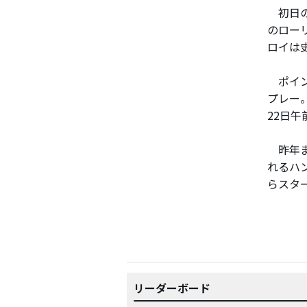
初日の
のロー
ロイは
ポイン
プレー
22日午
昨年ま
れるハ
らスタ
リーダーボード