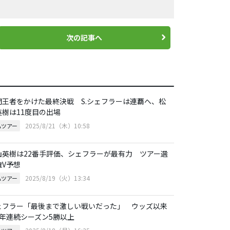
次の記事へ
間王者をかけた最終決戦 S.シェフラーは連覇へ、松
英樹は11度目の出場
2025/8/21（木）10:58
Aツアー
山英樹は22番手評価、シェフラーが最有力 ツアー選
権V予想
2025/8/19（火）13:34
Aツアー
ェフラー「最後まで激しい戦いだった」 ウッズ以来
2年連続シーズン5勝以上