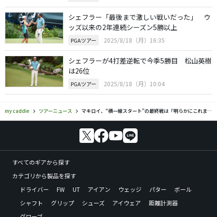
シェフラー「最後まで激しい戦いだった」 ウ
ッズ以来の2年連続シーズン5勝以上
2025/8/18（月）16:35
PGAツアー
シェフラーが4打差逆転で今季5勝目 松山英樹
は26位
2025/8/18（月）10:04
PGAツアー
my caddie
ツアーニュース
マキロイ、“横一線スタート”の最終戦は「明らかにこれまでとは大きく違う」
すべてのギアから探す
カテゴリから製品を探す
ドライバー
FW
UT
アイアン
ウェッジ
パター
ボール
シャフト
グリップ
シューズ
アイウェア
距離計測器
グローブ