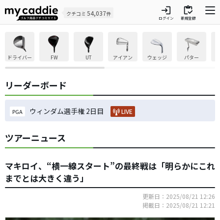
login
inventory
54,037
クチコミ
件
ログイン
新規登録
ドライバー
FW
UT
アイアン
ウェッジ
パター
リーダーボード
ウィンダム選手権 2日目
LIVE
PGA
ツアーニュース
マキロイ、“横一線スタート”の最終戦は「明らかにこれ
までとは大きく違う」
更新日：2025/08/21 12:26
掲載日：2025/08/21 12:21