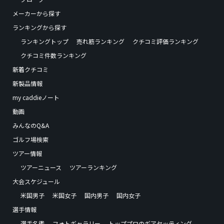
メーカーから探す
ランキングから探す
ランキングトップ
売れ筋ランキング
クチコミ評価ランキング
クチコミ件数ランキング
新着クチコミ
新製品情報
my caddieノート
動画
みんなのQ&A
ゴルフ場検索
ツアー情報
ツアーニュース
ツアーランキング
大会スケジュール
米国男子
米国女子
国内男子
国内女子
選手情報
選手名鑑
フォトギャラリー
トッププロのギアセッティング