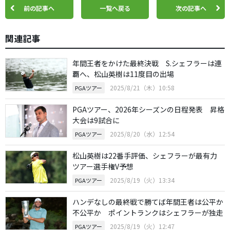
前の記事へ
一覧へ戻る
次の記事へ
関連記事
年間王者をかけた最終決戦 S.シェフラーは連
覇へ、松山英樹は11度目の出場
2025/8/21（木）10:58
PGAツアー
PGAツアー、2026年シーズンの日程発表 昇格
大会は9試合に
2025/8/20（水）12:54
PGAツアー
松山英樹は22番手評価、シェフラーが最有力
ツアー選手権V予想
2025/8/19（火）13:34
PGAツアー
ハンデなしの最終戦で勝てば年間王者は公平か
不公平か ポイントランクはシェフラーが独走
2025/8/19（火）12:47
PGAツアー