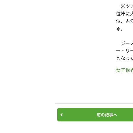
米ツア
位陣に
位、古
る。
ジーノ
ー・リ
となっ
女子世界
前の記事へ