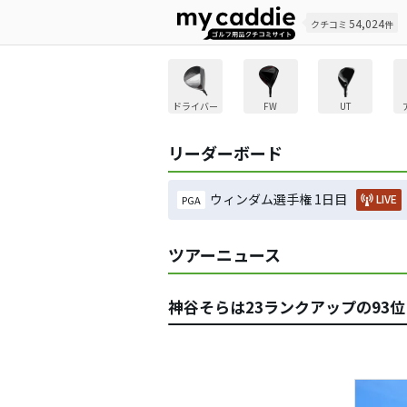
54,024
クチコミ
件
ドライバー
FW
UT
リーダーボード
ウィンダム選手権 1日目
LIVE
PGA
ツアーニュース
神谷そらは23ランクアップの93