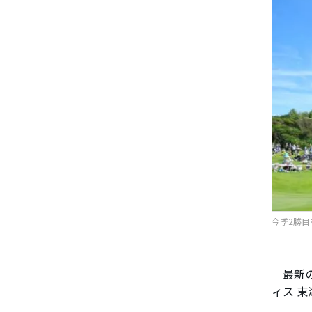
今季2勝目を
最新の女
ィス 