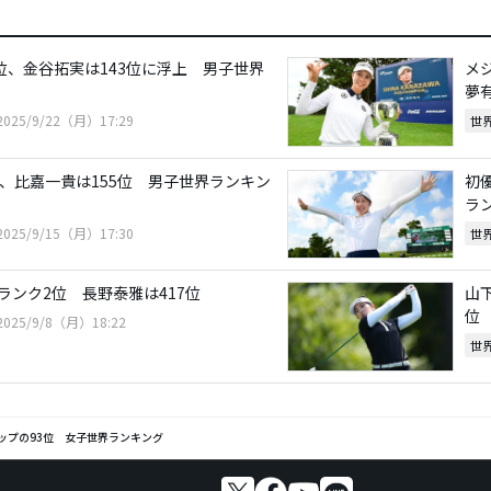
6位、金谷拓実は143位に浮上 男子世界
メ
夢
2025/9/22（月）17:29
世
位、比嘉一貴は155位 男子世界ランキン
初
ラ
2025/9/15（月）17:30
世
ランク2位 長野泰雅は417位
山
位
2025/9/8（月）18:22
世
ップの93位 女子世界ランキング