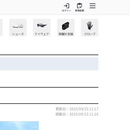
login
inventory
ログイン
新規登録
シューズ
アイウェア
距離計測器
グローブ
更新日：2025/09/23 11:17
掲載日：2025/09/23 11:16