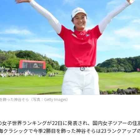
飾った神谷そら（写真：Getty Images）
子世界ランキングが22日に発表され、国内女子ツアーの住友生命V
東海クラシックで今季2勝目を飾った神谷そらは23ランクアップの