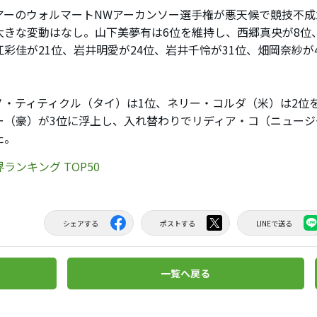
ーのウォルマートNWアーカンソー選手権が悪天候で競技不成
大きな変動はなし。山下美夢有は6位を維持し、西郷真央が8位、
江彩佳が21位、岩井明愛が24位、岩井千怜が31位、畑岡奈紗が
・ティティクル（タイ）は1位、ネリー・コルダ（米）は2位
ー（豪）が3位に浮上し、入れ替わりでリディア・コ（ニュージ
た。
ランキング TOP50
シェアする
ポストする
LINEで送る
一覧へ戻る