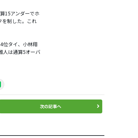
算15アンダーでホ
フを制した。これ
4位タイ、小林翔
雅人は通算5オーバ
次の記事へ