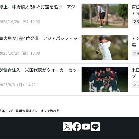
浮上、中野麟太朗は5打差を追う アジ
首
ア
2025/10/26（日）10:53
ア
崎大星が1差4位発進 アジアパシフィッ
ア
場
2025/10/24（金）13:08
ア
ーが気合注入 米国代表がウォーカーカッ
米
プ
2025/9/8（月）14:29
ア
平洋アマV 長崎大星はプレーオフで敗れる