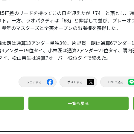
5打差のリードを持ってこの日を迎えたが「74」と落とし、通
ウト。一方、ラオパクディは「68」と伸ばして並び、プレーオ
、翌年のマスターズと全英オープンの出場権を獲得した。
太朗は通算13アンダー単独3位、片野貫一朗は通算6アンダー1
算3アンダー19位タイ、小林匠は通算2アンダー21位タイ、隅内
位タイ、松山茉生は通算7オーバー42位タイで終えた。
シェアする
ポストする
LINEで送る
一覧へ戻る