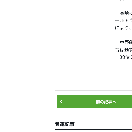
長崎は
ールア
により
中野麟
音は通
ー38
前の記事へ
関連記事