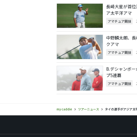
長崎大星が首位
ア太平洋アマ
アマチュア競技
中野麟太朗、長
クアマ
アマチュア競技
B.デシャンボ
プ5連覇
アマチュア競技
my caddie
ツアーニュース
タイの選手がアジア太