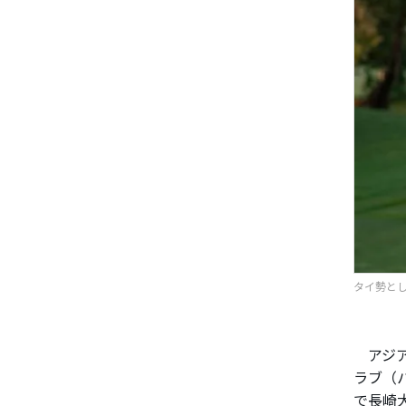
タイ勢と
アジア
ラブ（
で長崎