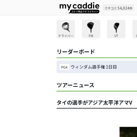
54,024
クチコミ
件
ドライバー
FW
UT
リーダーボード
ウィンダム選手権 1日目
PGA
ツアーニュース
タイの選手がアジア太平洋アマV