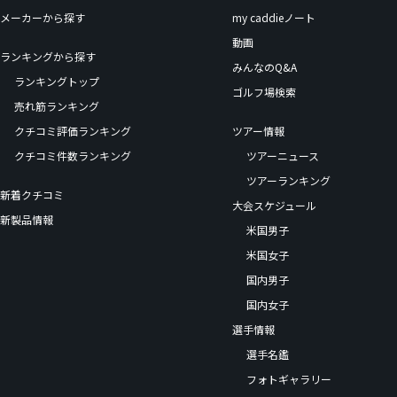
メーカーから探す
my caddieノート
動画
ランキングから探す
みんなのQ&A
ランキングトップ
ゴルフ場検索
売れ筋ランキング
クチコミ評価ランキング
ツアー情報
クチコミ件数ランキング
ツアーニュース
ツアーランキング
新着クチコミ
大会スケジュール
新製品情報
米国男子
米国女子
国内男子
国内女子
選手情報
選手名鑑
フォトギャラリー