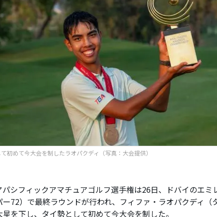
して初めて今大会を制したラオパクディ（写真：大会提供）
パシフィックアマチュアゴルフ選手権は26日、ドバイのエミ
パー72）で最終ラウンドが行われ、フィファ・ラオパクディ（
大星を下し、タイ勢として初めて今大会を制した。