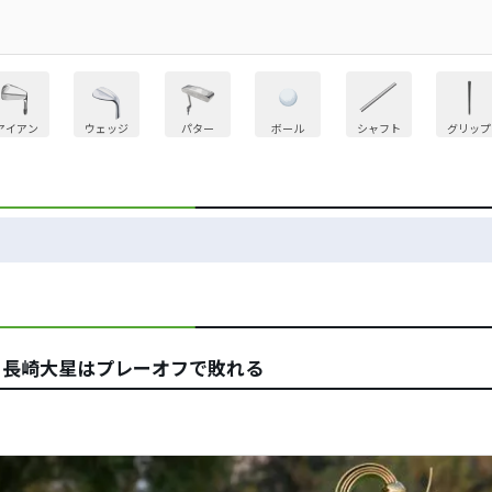
アイアン
ウェッジ
パター
ボール
シャフト
グリップ
 長崎大星はプレーオフで敗れる