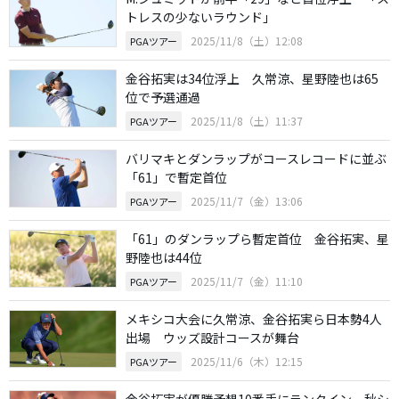
トレスの少ないラウンド」
2025/11/8（土）12:08
PGAツアー
金谷拓実は34位浮上 久常涼、星野陸也は65
位で予選通過
2025/11/8（土）11:37
PGAツアー
バリマキとダンラップがコースレコードに並ぶ
「61」で暫定首位
2025/11/7（金）13:06
PGAツアー
「61」のダンラップら暫定首位 金谷拓実、星
野陸也は44位
2025/11/7（金）11:10
PGAツアー
メキシコ大会に久常涼、金谷拓実ら日本勢4人
出場 ウッズ設計コースが舞台
2025/11/6（木）12:15
PGAツアー
金谷拓実が優勝予想10番手にランクイン 秋シ