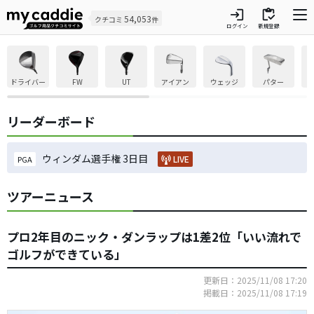
login
inventory
54,053
クチコミ
件
ログイン
新規登録
ドライバー
FW
UT
アイアン
ウェッジ
パター
リーダーボード
ウィンダム選手権 3日目
LIVE
PGA
ツアーニュース
プロ2年目のニック・ダンラップは1差2位「いい流れで
ゴルフができている」
更新日：2025/11/08 17:20
掲載日：2025/11/08 17:19