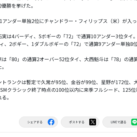
初優勝を挙げた。
1アンダー単独2位にチャンドラー・フィリップス（米）が入
実は4バーディ、5ボギーの「72」で通算10アンダー3位タイ
ディ、2ボギー、1ダブルボギーの「72」で通算9アンダー単独8
は「80」の通算2オーバー52位タイ、大西魁斗は「78」の通算
た。
トランクは暫定で久常が95位、金谷が99位、星野が172位、大
RSMクラシック終了時点の100位以内に来季フルシード、125
れる。
シェアする
ポストする
LINEで送る