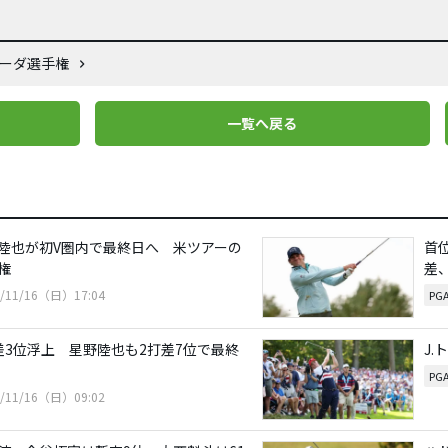
ューダ選手権
一覧へ戻る
陸也が初V圏内で最終日へ 米ツアーの
首
権
差
5/11/16（日）17:04
PG
差3位浮上 星野陸也も2打差7位で最終
J
PG
5/11/16（日）09:02