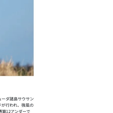
ューダ諸島サウサン
ンドが行われ、強風の
通算12アンダーで