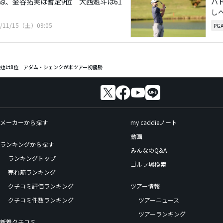
涼、金谷拓実は暫定9位 大西魁斗は61
ハ
し
5/11/15（土）09:05
PG
陸也は8位 アダム・シェンクが米ツアー初優勝
メーカーから探す
my caddieノート
動画
ランキングから探す
みんなのQ&A
ランキングトップ
ゴルフ場検索
売れ筋ランキング
クチコミ評価ランキング
ツアー情報
クチコミ件数ランキング
ツアーニュース
ツアーランキング
新着クチコミ