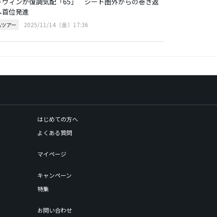
ドウィンが復調気配「65」 シード圏外からの巻き返
へ首位発進
2025/11/14（金）17:36
Aツアー
はじめての方へ
よくある質問
マイページ
キャンペーン
特集
お問い合わせ