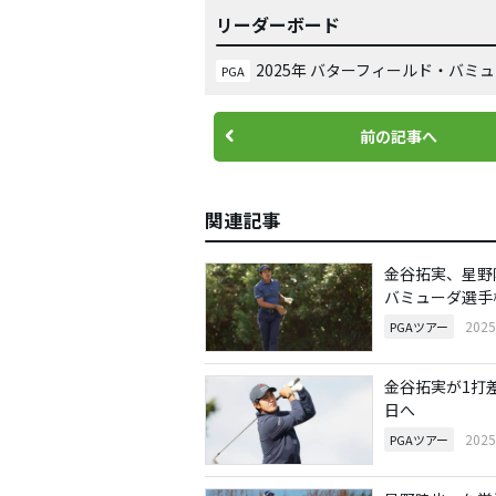
リーダーボード
2025年 バターフィールド・バミ
PGA
前の記事へ
関連記事
金谷拓実、星野
バミューダ選手
202
PGAツアー
金谷拓実が1打
日へ
202
PGAツアー