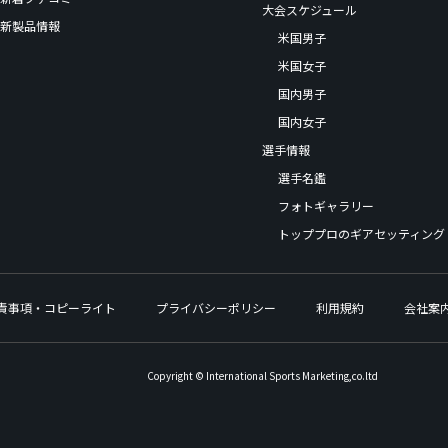
大会スケジュール
新製品情報
米国男子
米国女子
国内男子
国内女子
選手情報
選手名鑑
フォトギャラリー
トッププロのギアセッティング
責事項・コピーライト
プライバシーポリシー
利用規約
会社案
Copyright © International Sports Marketing,co.ltd