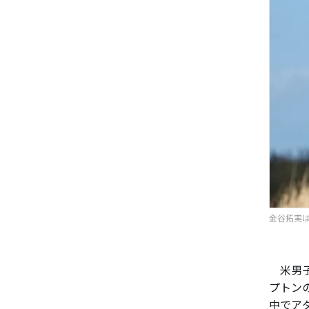
金谷拓実は3
米男子
プトン
中でア