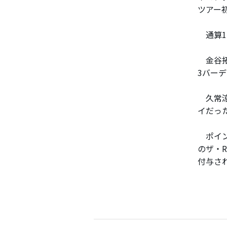
ツアー
通算1
金谷拓
3バー
久常涼
イだっ
ポイン
のザ・
付与さ