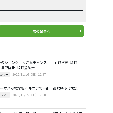
次の記事へ
位のシェンク「大きなチャンス」 金谷拓実は1打
、星野陸也は2打差追走
2025/11/16（日）12:37
Aツアー
.トーマスが椎間板ヘルニアで手術 復帰時期は未定
2025/11/15（土）12:18
Aツアー