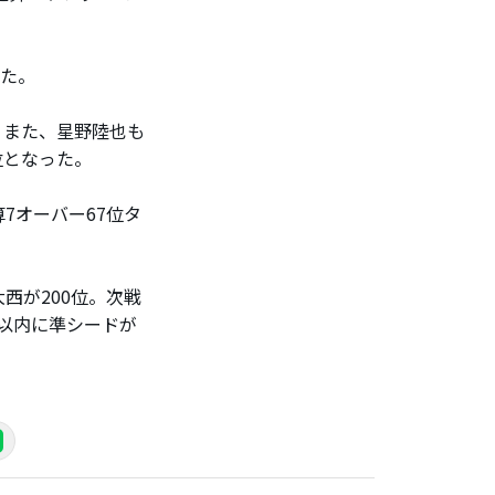
った。
。また、星野陸也も
位となった。
7オーバー67位タ
西が200位。次戦
位以内に準シードが