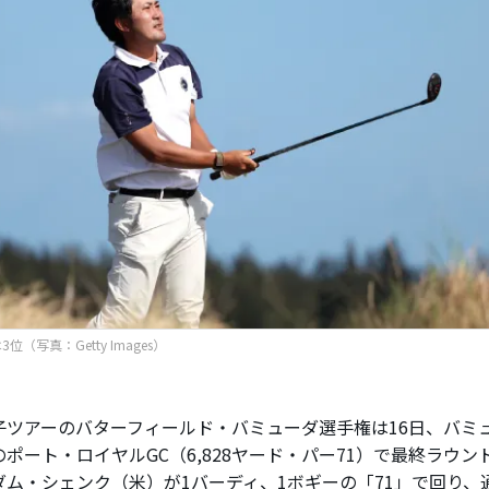
位（写真：Getty Images）
ツアーのバターフィールド・バミューダ選手権は16日、バミ
のポート・ロイヤルGC（6,828ヤード・パー71）で最終ラウ
ダム・シェンク（米）が1バーディ、1ボギーの「71」で回り、