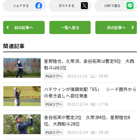
シェアする
ポストする
LINEで送る
前の記事へ
一覧へ戻る
次の記事へ
関連記事
星野陸也、久常涼、金谷拓実は暫定9位 大西
魁斗は61位
2025/11/15（土）09:05
PGAツアー
ハドウィンが復調気配「65」 シード圏外から
の巻き返しへ首位発進
2025/11/14（金）17:36
PGAツアー
金谷拓実が暫定2位 久常涼4位、星野陸也8
位、大西魁斗28位
2025/11/14（金）09:34
PGAツアー