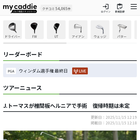
login
inventory
54,065
クチコミ
件
ログイン
新規登録
ドライバー
FW
UT
アイアン
ウェッジ
パター
リーダーボード
ウィンダム選手権 最終日
LIVE
PGA
ツアーニュース
J.トーマスが椎間板ヘルニアで手術 復帰時期は未定
更新日：2025/11/15 12:19
掲載日：2025/11/15 12:18