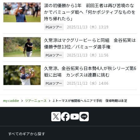
涙の初優勝から1年 前回王者は再び苦境のな
かでバミューダ戦へ「何かポジティブなものを
持ち帰れたら」
2025/11/13（木）13:19
PGAツアー
久常涼はマクグリービーらと同組 金谷拓実は
優勝予想13位／バミューダ選手権
2025/11/13（木）11:56
PGAツアー
久常涼、金谷拓実ら日本勢4人が秋シリーズ第6
戦に出場 カンポスは連覇に挑む
2025/11/12（水）14:06
PGAツアー
my caddie
ツアーニュース
J.トーマスが椎間板ヘルニアで手術 復帰時期は未定
すべてのギアから探す