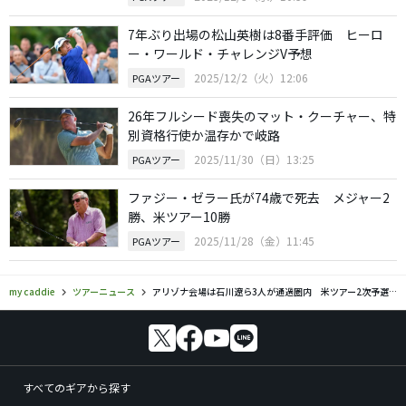
7年ぶり出場の松山英樹は8番手評価 ヒーロ
ー・ワールド・チャレンジV予想
2025/12/2（火）12:06
PGAツアー
26年フルシード喪失のマット・クーチャー、特
別資格行使か温存かで岐路
2025/11/30（日）13:25
PGAツアー
ファジー・ゼラー氏が74歳で死去 メジャー2
勝、米ツアー10勝
2025/11/28（金）11:45
PGAツアー
my caddie
ツアーニュース
アリゾナ会場は石川遼ら3人が通過圏内 米ツアー2次予選会
すべてのギアから探す