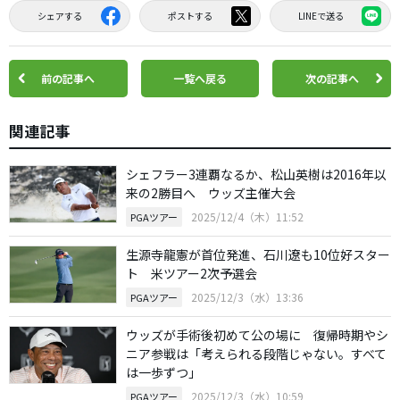
シェアする
ポストする
LINEで送る
前の記事へ
一覧へ戻る
次の記事へ
関連記事
シェフラー3連覇なるか、松山英樹は2016年以
来の2勝目へ ウッズ主催大会
2025/12/4（木）11:52
PGAツアー
生源寺龍憲が首位発進、石川遼も10位好スター
ト 米ツアー2次予選会
2025/12/3（水）13:36
PGAツアー
ウッズが手術後初めて公の場に 復帰時期やシ
ニア参戦は「考えられる段階じゃない。すべて
は一歩ずつ」
2025/12/3（水）10:59
PGAツアー