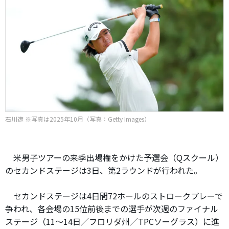
石川遼 ※写真は2025年10月（写真：Getty Images）
米男子ツアーの来季出場権をかけた予選会（Qスクール）
のセカンドステージは3日、第2ラウンドが行われた。
セカンドステージは4日間72ホールのストロークプレーで
争われ、各会場の15位前後までの選手が次週のファイナル
ステージ（11～14日／フロリダ州／TPCソーグラス）に進