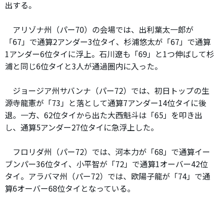
出する。
アリゾナ州（パー70）の会場では、出利葉太一郎が
「67」で通算2アンダー3位タイ、杉浦悠太が「67」で通算
1アンダー6位タイに浮上。石川遼も「69」と1つ伸ばして杉
浦と同じ6位タイと3人が通過圏内に入った。
ジョージア州サバンナ（パー72）では、初日トップの生
源寺龍憲が「73」と落として通算7アンダー14位タイに後
退。一方、62位タイから出た大西魁斗は「65」を叩き出
し、通算5アンダー27位タイに急浮上した。
フロリダ州（パー72）では、河本力が「68」で通算イー
ブンパー36位タイ、小平智が「72」で通算1オーバー42位
タイ。アラバマ州（パー72）では、欧陽子龍が「74」で通
算6オーバー68位タイとなっている。