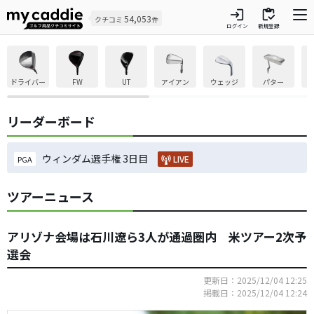
login
inventory
54,053
クチコミ
件
ログイン
新規登録
ドライバー
FW
UT
アイアン
ウェッジ
パター
リーダーボード
ウィンダム選手権 3日目
LIVE
PGA
ツアーニュース
アリゾナ会場は石川遼ら3人が通過圏内 米ツアー2次予
選会
更新日：2025/12/04 12:25
掲載日：2025/12/04 12:24